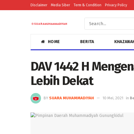
Disclaimer
Media Siber
Term & Condition
Privacy Policy
HOME
BERITA
KHAZANA
DAV 1442 H Menge
Lebih Dekat
BY
SUARA MUHAMMADIYAH
10 Mei, 2021
in
Be