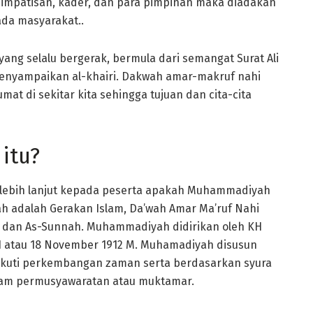
impatisan, kader, dan para pimpinan maka diadakan
da masyarakat..
ng selalu bergerak, bermula dari semangat Surat Ali
menyampaikan al-khairi. Dakwah amar-makruf nahi
at di sekitar kita sehingga tujuan dan cita-cita
itu?
lebih lanjut kepada peserta apakah Muhammadiyah
h adalah Gerakan Islam, Da’wah Amar Ma’ruf Nahi
n dan As-Sunnah. Muhammadiyah didirikan oleh KH
H atau 18 November 1912 M. Muhamadiyah disusun
gikuti perkembangan zaman serta berdasarkan syura
lam permusyawaratan atau muktamar.