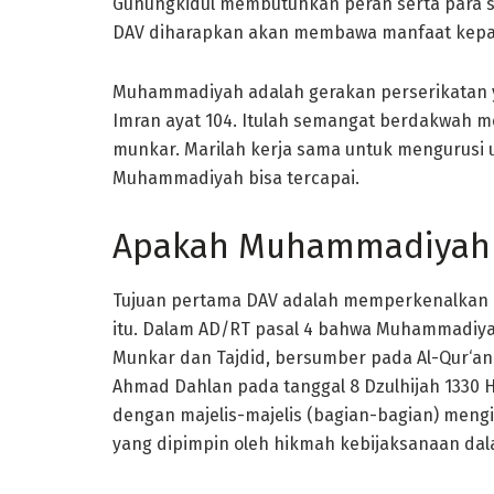
Gunungkidul membutuhkan peran serta para s
DAV diharapkan akan membawa manfaat kepa
Muhammadiyah adalah gerakan perserikatan ya
Imran ayat 104. Itulah semangat berdakwah 
munkar. Marilah kerja sama untuk mengurusi um
Muhammadiyah bisa tercapai.
Apakah Muhammadiyah 
Tujuan pertama DAV adalah memperkenalkan 
itu. Dalam AD/RT pasal 4 bahwa Muhammadiya
Munkar dan Tajdid, bersumber pada Al-Qur‘a
Ahmad Dahlan pada tanggal 8 Dzulhijah 1330 
dengan majelis-majelis (bagian-bagian) men
yang dipimpin oleh hikmah kebijaksanaan da