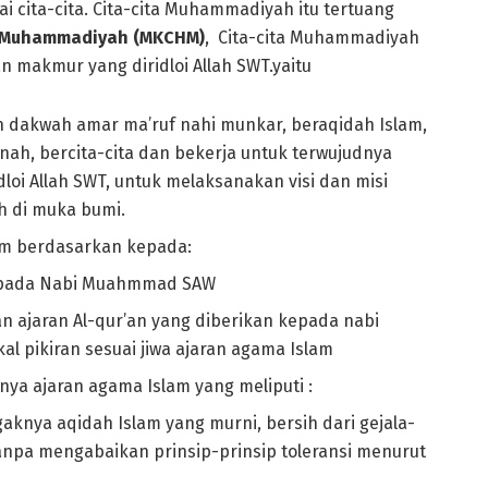
cita-cita. Cita-cita Muhammadiyah itu tertuang
p Muhammadiyah (MKCHM)
, Cita-cita Muhammadiyah
n makmur yang diridloi Allah SWT.yaitu
dakwah amar ma’ruf nahi munkar, beraqidah Islam,
ah, bercita-cita dan bekerja untuk terwujudnya
loi Allah SWT, untuk melaksanakan visi dan misi
h di muka bumi.
m berdasarkan kepada:
 kepada Nabi Muahmmad SAW
n ajaran Al-qur’an yang diberikan kepada nabi
pikiran sesuai jiwa ajaran agama Islam
a ajaran agama Islam yang meliputi :
knya aqidah Islam yang murni, bersih dari gejala-
tanpa mengabaikan prinsip-prinsip toleransi menurut