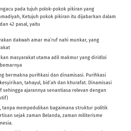
gacu pada tujuh polok-pokok pikiran yang
diyah, Ketujuh pokok pikiran itu dijabarkan dalam
dan 42 pasal, yaitu
rakan dakwah amar ma’ruf nahi munkar, yang
rakat
an masyarakat utama adil makmur yang diridloi
r-bemarnya
 bermakna purifikasi dan dinamisasi. Purifikasi
syirikan, tahayul, bid’ah dan khurafat. Dinamisasi
if sehingga ajarannya senantiasa relevan dengan
tif)
k, tanpa mempedulikan bagaimana struktur politik
rtisan sejak zaman Belanda, zaman militerisme
nesia.