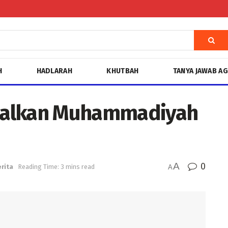
H
HADLARAH
KHUTBAH
TANYA JAWAB A
nalkan Muhammadiyah
A
0
rita
Reading Time: 3 mins read
A