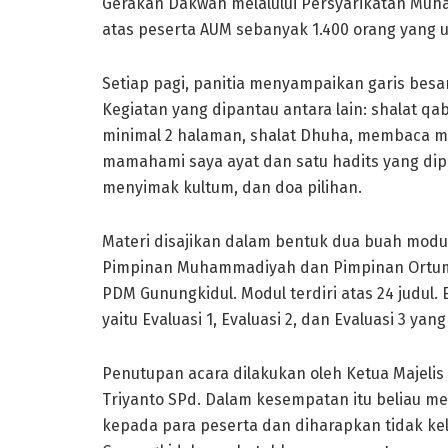
Gerakan Dakwah melalului Persyarikatan Muham
atas peserta AUM sebanyak 1.400 orang yang 
Setiap pagi, panitia menyampaikan garis besar
Kegiatan yang dipantau antara lain: shalat qa
minimal 2 halaman, shalat Dhuha, membaca mo
mamahami saya ayat dan satu hadits yang dipi
menyimak kultum, dan doa pilihan.
Materi disajikan dalam bentuk dua buah modul 
Pimpinan Muhammadiyah dan Pimpinan Ortum y
PDM Gunungkidul. Modul terdiri atas 24 judul.
yaitu Evaluasi 1, Evaluasi 2, dan Evaluasi 3 ya
Penutupan acara dilakukan oleh Ketua Majeli
Triyanto SPd. Dalam kesempatan itu beliau m
kepada para peserta dan diharapkan tidak k