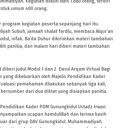
madiyah. Kegiatan diikuti oleh 1.880 orang, terdiri
untuk umum 400 orang.
 program kegiatan peserta sepanjang hari itu.
bliyah Subuh, jamaah shalat fardlu, membaca Alqur’an
dul, infak. Ba’da Duhur dikirimkan materi tambahan
lih panitia, dan malam hari diberi materi tambahan
diberi judul Modul 1 dan 2 Darul Arqam Virtual Bagi
ang dikeluarkan oleh Majelis Pendidikan Kader
 Evaluasi pemahaman dilakukan sebanyak tiga kali,
ng bersumber dari dua diktat yang disiapkan panitia.
s Pendidikan Kader PDM Gunungkidul Ustadz Irwan
enyampaikan ucapan hamdulillah dan terima kasih
eluar dari grup DAV Gunungkidul. Muhammadiyah