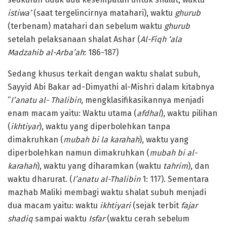
istiwa’
(saat tergelincirnya matahari), waktu
ghurub
(terbenam) matahari dan sebelum waktu
ghurub
setelah pelaksanaan shalat Ashar (
Al-Fiqh ‘ala
Madzahib al-Arba’ah
: 186-187)
Sedang khusus terkait dengan waktu shalat subuh,
Sayyid Abi Bakar ad-Dimyathi al-Mishri dalam kitabnya
“
I’anatu al- Thalibin
, mengklasifikasikannya menjadi
enam macam yaitu: Waktu utama (
afdhal
), waktu pilihan
(
ikhtiyar
), waktu yang diperbolehkan tanpa
dimakruhkan (
mubah bi la karahah
), waktu yang
diperbolehkan namun dimakruhkan (
mubah bi al-
karahah
), waktu yang diharamkan (waktu
tahrim
), dan
waktu dharurat. (
I’anatu al-Thalibin
1: 117). Sementara
mazhab Maliki membagi waktu shalat subuh menjadi
dua macam yaitu: waktu
ikhtiyari
(sejak terbit
fajar
shadiq
sampai waktu
Isfar
(waktu cerah sebelum