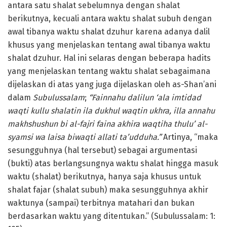
antara satu shalat sebelumnya dengan shalat
berikutnya, kecuali antara waktu shalat subuh dengan
awal tibanya waktu shalat dzuhur karena adanya dalil
khusus yang menjelaskan tentang awal tibanya waktu
shalat dzuhur. Hal ini selaras dengan beberapa hadits
yang menjelaskan tentang waktu shalat sebagaimana
dijelaskan di atas yang juga dijelaskan oleh as-Shan’ani
dalam
Subulussalam
;
“Fainnahu dalilun ‘ala imtidad
waqti kullu shalatin ila dukhul waqtin ukhra, illa annahu
makhshushun bi al-fajri faina akhira waqtiha thulu’ al-
syamsi wa laisa biwaqti allati ta’udduha.”
Artinya, “maka
sesungguhnya (hal tersebut) sebagai argumentasi
(bukti) atas berlangsungnya waktu shalat hingga masuk
waktu (shalat) berikutnya, hanya saja khusus untuk
shalat fajar (shalat subuh) maka sesungguhnya akhir
waktunya (sampai) terbitnya matahari dan bukan
berdasarkan waktu yang ditentukan.” (Subulussalam: 1: