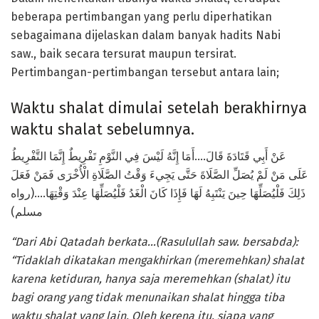
beberapa pertimbangan yang perlu diperhatikan
sebagaimana dijelaskan dalam banyak hadits Nabi
saw., baik secara tersurat maupun tersirat.
Pertimbangan-pertimbangan tersebut antara lain;
Waktu shalat dimulai setelah berakhirnya
waktu shalat sebelumnya.
عَنْ أَبِي قَتَادَةَ قَالَ….أَمَا إِنَّهُ لَيْسَ فِي النَّوْمِ تَفْرِيطٌ إِنَّمَا التَّفْرِيطُ
عَلَى مَنْ لَمْ يُصَلِّ الصَّلَاةَ حَتَّى يَجِيءَ وَقْتُ الصَّلَاةِ الْأُخْرَى فَمَنْ فَعَلَ
ذَلِكَ فَلْيُصَلِّهَا حِينَ يَنْتَبِهُ لَهَا فَإِذَا كَانَ الْغَدُ فَلْيُصَلِّهَا عِنْدَ وَقْتِهَا….(رواه
مسلم)
“Dari Abi Qatadah berkata…(Rasulullah saw. bersabda):
“Tidaklah dikatakan mengakhirkan (meremehkan) shalat
karena ketiduran, hanya saja meremehkan (shalat) itu
bagi orang yang tidak menunaikan shalat hingga tiba
waktu shalat yang lain. Oleh kerena itu, siapa yang