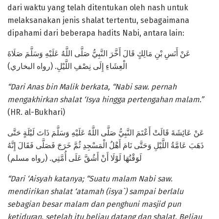
dari waktu yang telah ditentukan oleh nash untuk
melaksanakan jenis shalat tertentu, sebagaimana
dipahami dari beberapa hadits Nabi, antara lain:
عَنْ أَنَسِ بْنِ مَالِكٍ قَالَ أَخَّرَ النَّبِيُّ صَلَّى اللَّهُ عَلَيْهِ وَسَلَّمَ صَلَاةَ
الْعِشَاءِ إِلَى نِصْفِ اللَّيْلِ. (رواه البخاري)
“Dari Anas bin Malik berkata, “Nabi saw. pernah
mengakhirkan shalat ‘Isya hingga pertengahan malam.”
(HR. al-Bukhari)
عَنْ عَائِشَةَ قَالَتْ أَعْتَمَ النَّبِيُّ صَلَّى اللَّهُ عَلَيْهِ وَسَلَّمَ ذَاتَ لَيْلَةٍ حَتَّى
ذَهَبَ عَامَّةُ اللَّيْلِ وَحَتَّى نَامَ أَهْلُ الْمَسْجِدِ ثُمَّ خَرَجَ فَصَلَّى فَقَالَ إِنَّهُ
لَوَقْتُهَا لَوْلَا أَنْ أَشُقَّ عَلَى أُمَّتِي. (رواه مسلم)
“Dari ‘Aisyah katanya; “Suatu malam Nabi saw.
mendirikan shalat ‘atamah (isya`) sampai berlalu
sebagian besar malam dan penghuni masjid pun
ketiduran, setelah itu beliau datang dan shalat. Beliau