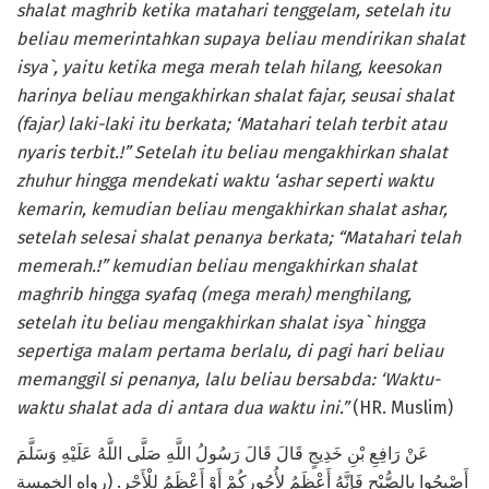
shalat maghrib ketika matahari tenggelam, setelah itu
beliau memerintahkan supaya beliau mendirikan shalat
isya`, yaitu ketika mega merah telah hilang, keesokan
harinya beliau mengakhirkan shalat fajar, seusai shalat
(fajar) laki-laki itu berkata; ‘Matahari telah terbit atau
nyaris terbit.!” Setelah itu beliau mengakhirkan shalat
zhuhur hingga mendekati waktu ‘ashar seperti waktu
kemarin, kemudian beliau mengakhirkan shalat ashar,
setelah selesai shalat penanya berkata; “Matahari telah
memerah.!” kemudian beliau mengakhirkan shalat
maghrib hingga syafaq (mega merah) menghilang,
setelah itu beliau mengakhirkan shalat isya` hingga
sepertiga malam pertama berlalu, di pagi hari beliau
memanggil si penanya, lalu beliau bersabda: ‘Waktu-
waktu shalat ada di antara dua waktu ini.”
(HR. Muslim)
عَنْ رَافِعِ بْنِ خَدِيجٍ قَالَ قَالَ رَسُولُ اللَّهِ صَلَّى اللَّهُ عَلَيْهِ وَسَلَّمَ
أَصْبِحُوا بِالصُّبْحِ فَإِنَّهُ أَعْظَمُ لِأُجُورِكُمْ أَوْ أَعْظَمُ لِلْأَجْرِ. (رواه الخمسة