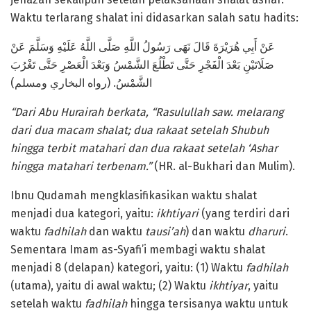
Waktu terlarang shalat ini didasarkan salah satu hadits:
عَنْ أَبِي هُرَيْرَةَ قَالَ نَهَى رَسُولُ اللَّهِ صَلَّى اللَّهُ عَلَيْهِ وَسَلَّمَ عَنْ
صَلَاتَيْنِ بَعْدَ الْفَجْرِ حَتَّى تَطْلُعَ الشَّمْسُ وَبَعْدَ الْعَصْرِ حَتَّى تَغْرُبَ
الشَّمْسُ. (رواه البخاري ومسلم)
“Dari Abu Hurairah berkata, “Rasulullah saw. melarang
dari dua macam shalat; dua rakaat setelah Shubuh
hingga terbit matahari dan dua rakaat setelah ‘Ashar
hingga matahari terbenam.”
(HR. al-Bukhari dan Mulim).
Ibnu Qudamah mengklasifikasikan waktu shalat
menjadi dua kategori, yaitu:
i
khtiyari
(yang terdiri dari
waktu
f
adhilah
dan waktu
t
ausi’ah
) dan waktu
d
haruri
.
Sementara Imam as-Syafi’i membagi waktu shalat
menjadi 8 (delapan) kategori, yaitu: (1) Waktu
fadhilah
(utama), yaitu di awal waktu; (2) Waktu
ikhtiyar
, yaitu
setelah waktu
fadhilah
hingga tersisanya waktu untuk