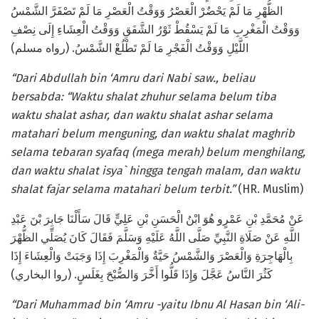
الظُّهْرِ مَا لَمْ يَحْضُرْ الْعَصْرُ وَوَقْتُ الْعَصْرِ مَا لَمْ تَصْفَرَّ الشَّمْسُ
وَوَقْتُ الْمَغْرِبِ مَا لَمْ يَسْقُطْ ثَوْرُ الشَّفَقِ وَوَقْتُ الْعِشَاءِ إِلَى نِصْفِ
اللَّيْلِ وَوَقْتُ الْفَجْرِ مَا لَمْ تَطْلُعْ الشَّمْسُ. (رواه مسلم)
“Dari Abdullah bin ‘Amru dari Nabi saw., beliau
bersabda: “Waktu shalat zhuhur selama belum tiba
waktu shalat ashar, dan waktu shalat ashar selama
matahari belum menguning, dan waktu shalat maghrib
selama tebaran syafaq (mega merah) belum menghilang,
dan waktu shalat isya` hingga tengah malam, dan waktu
shalat fajar selama matahari belum terbit.”
(HR. Muslim)
عَنْ مُحَمَّدِ بْنِ عَمْرٍو هُوَ ابْنُ الْحَسَنِ بْنِ عَلِيٍّ قَالَ سَأَلْنَا جَابِرَ بْنَ عَبْدِ
اللَّهِ عَنْ صَلَاةِ النَّبِيِّ صَلَّى اللَّهُ عَلَيْهِ وَسَلَّمَ فَقَالَ كَانَ يُصَلِّي الظُّهْرَ
بِالْهَاجِرَةِ وَالْعَصْرَ وَالشَّمْسُ حَيَّةٌ وَالْمَغْرِبَ إِذَا وَجَبَتْ وَالْعِشَاءَ إِذَا
كَثُرَ النَّاسُ عَجَّلَ وَإِذَا قَلُّوا أَخَّرَ وَالصُّبْحَ بِغَلَسٍ. (روا البخاري)
“Dari Muhammad bin ‘Amru -yaitu Ibnu Al Hasan bin ‘Ali-