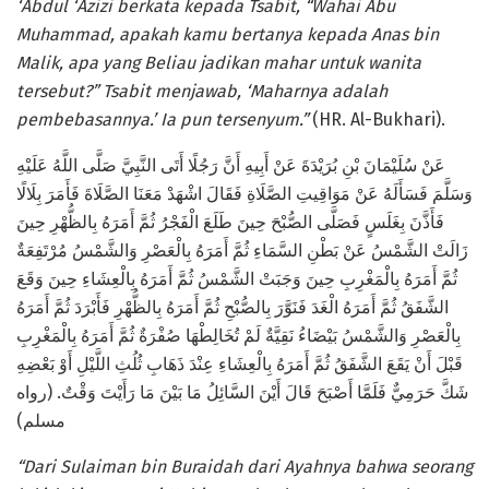
‘Abdul ‘Azizi berkata kepada Tsabit, “Wahai Abu
Muhammad, apakah kamu bertanya kepada Anas bin
Malik, apa yang Beliau jadikan mahar untuk wanita
tersebut?” Tsabit menjawab, ‘Maharnya adalah
pembebasannya.’ Ia pun tersenyum.”
(HR. Al-Bukhari).
عَنْ سُلَيْمَانَ بْنِ بُرَيْدَةَ عَنْ أَبِيهِ أَنَّ رَجُلًا أَتَى النَّبِيَّ صَلَّى اللَّهُ عَلَيْهِ
وَسَلَّمَ فَسَأَلَهُ عَنْ مَوَاقِيتِ الصَّلَاةِ فَقَالَ اشْهَدْ مَعَنَا الصَّلَاةَ فَأَمَرَ بِلَالًا
فَأَذَّنَ بِغَلَسٍ فَصَلَّى الصُّبْحَ حِينَ طَلَعَ الْفَجْرُ ثُمَّ أَمَرَهُ بِالظُّهْرِ حِينَ
زَالَتْ الشَّمْسُ عَنْ بَطْنِ السَّمَاءِ ثُمَّ أَمَرَهُ بِالْعَصْرِ وَالشَّمْسُ مُرْتَفِعَةٌ
ثُمَّ أَمَرَهُ بِالْمَغْرِبِ حِينَ وَجَبَتْ الشَّمْسُ ثُمَّ أَمَرَهُ بِالْعِشَاءِ حِينَ وَقَعَ
الشَّفَقُ ثُمَّ أَمَرَهُ الْغَدَ فَنَوَّرَ بِالصُّبْحِ ثُمَّ أَمَرَهُ بِالظُّهْرِ فَأَبْرَدَ ثُمَّ أَمَرَهُ
بِالْعَصْرِ وَالشَّمْسُ بَيْضَاءُ نَقِيَّةٌ لَمْ تُخَالِطْهَا صُفْرَةٌ ثُمَّ أَمَرَهُ بِالْمَغْرِبِ
قَبْلَ أَنْ يَقَعَ الشَّفَقُ ثُمَّ أَمَرَهُ بِالْعِشَاءِ عِنْدَ ذَهَابِ ثُلُثِ اللَّيْلِ أَوْ بَعْضِهِ
شَكَّ حَرَمِيٌّ فَلَمَّا أَصْبَحَ قَالَ أَيْنَ السَّائِلُ مَا بَيْنَ مَا رَأَيْتَ وَقْتٌ. (رواه
مسلم)
“Dari Sulaiman bin Buraidah dari Ayahnya bahwa seorang