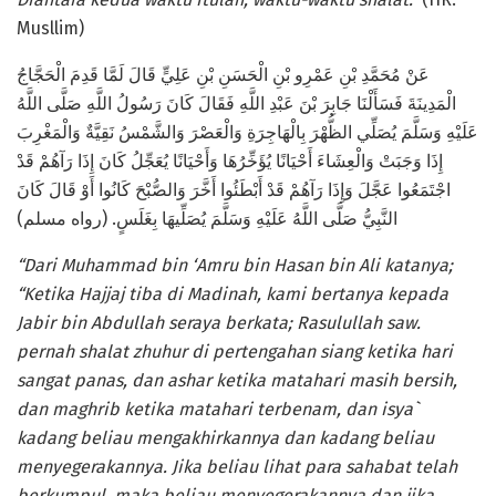
Musllim)
عَنْ مُحَمَّدِ بْنِ عَمْرِو بْنِ الْحَسَنِ بْنِ عَلِيٍّ قَالَ لَمَّا قَدِمَ الْحَجَّاجُ
الْمَدِينَةَ فَسَأَلْنَا جَابِرَ بْنَ عَبْدِ اللَّهِ فَقَالَ كَانَ رَسُولُ اللَّهِ صَلَّى اللَّهُ
عَلَيْهِ وَسَلَّمَ يُصَلِّي الظُّهْرَ بِالْهَاجِرَةِ وَالْعَصْرَ وَالشَّمْسُ نَقِيَّةٌ وَالْمَغْرِبَ
إِذَا وَجَبَتْ وَالْعِشَاءَ أَحْيَانًا يُؤَخِّرُهَا وَأَحْيَانًا يُعَجِّلُ كَانَ إِذَا رَآهُمْ قَدْ
اجْتَمَعُوا عَجَّلَ وَإِذَا رَآهُمْ قَدْ أَبْطَئُوا أَخَّرَ وَالصُّبْحَ كَانُوا أَوْ قَالَ كَانَ
النَّبِيُّ صَلَّى اللَّهُ عَلَيْهِ وَسَلَّمَ يُصَلِّيهَا بِغَلَسٍ. (رواه مسلم)
“Dari Muhammad bin ‘Amru bin Hasan bin Ali katanya;
“Ketika Hajjaj tiba di Madinah, kami bertanya kepada
Jabir bin Abdullah seraya berkata; Rasulullah saw.
pernah shalat zhuhur di pertengahan siang ketika hari
sangat panas, dan ashar ketika matahari masih bersih,
dan maghrib ketika matahari terbenam, dan isya`
kadang beliau mengakhirkannya dan kadang beliau
menyegerakannya. Jika beliau lihat para sahabat telah
berkumpul, maka beliau menyegerakannya dan jika