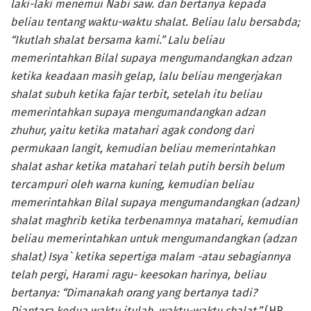
laki-laki menemui Nabi saw. dan bertanya kepada
beliau tentang waktu-waktu shalat. Beliau lalu bersabda;
“Ikutlah shalat bersama kami.” Lalu beliau
memerintahkan Bilal supaya mengumandangkan adzan
ketika keadaan masih gelap, lalu beliau mengerjakan
shalat subuh ketika fajar terbit, setelah itu beliau
memerintahkan supaya mengumandangkan adzan
zhuhur, yaitu ketika matahari agak condong dari
permukaan langit, kemudian beliau memerintahkan
shalat ashar ketika matahari telah putih bersih belum
tercampuri oleh warna kuning, kemudian beliau
memerintahkan Bilal supaya mengumandangkan (adzan)
shalat maghrib ketika terbenamnya matahari, kemudian
beliau memerintahkan untuk mengumandangkan (adzan
shalat) Isya` ketika sepertiga malam -atau sebagiannya
telah pergi, Harami ragu- keesokan harinya, beliau
bertanya: “Dimanakah orang yang bertanya tadi?
Diantara kedua waktu itulah, waktu-waktu shalat.”
(HR.