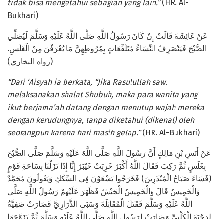
tidak bisa mengetahui sebagian yang lain.”
(HR. Al-
Bukhari)
عَنْ عَائِشَةَ قَالَتْ إِنْ كَانَ رَسُولُ اللَّهِ صَلَّى اللَّهُ عَلَيْهِ وَسَلَّمَ لَيُصَلِّي
الصُّبْحَ فَيَنْصَرِفُ النِّسَاءُ مُتَلَفِّعَاتٍ بِمُرُوطِهِنَّ مَا يُعْرَفْنَ مِنْ الْغَلَسِ.
(رواه البخاري)
“Dari ‘Aisyah ia berkata, “Jika Rasulullah saw.
melaksanakan shalat Shubuh, maka para wanita yang
ikut berjama’ah datang dengan menutup wajah mereka
dengan kerudungnya, tanpa diketahui (dikenal) oleh
seorangpun karena hari masih gelap.”
(HR. Al-Bukhari)
عَنْ أَنَسِ بْنِ مَالِكٍ أَنَّ رَسُولَ اللَّهِ صَلَّى اللَّهُ عَلَيْهِ وَسَلَّمَ صَلَّى الصُّبْحَ
بِغَلَسٍ ثُمَّ رَكِبَ فَقَالَ اللَّهُ أَكْبَرُ خَرِبَتْ خَيْبَرُ إِنَّا إِذَا نَزَلْنَا بِسَاحَةِ قَوْمٍ
(فَسَاءَ صَبَاحُ الْمُنْذَرِينَ) فَخَرَجُوا يَسْعَوْنَ فِي السِّكَكِ وَيَقُولُونَ مُحَمَّدٌ
وَالْخَمِيسُ قَالَ وَالْخَمِيسُ الْجَيْشُ فَظَهَرَ عَلَيْهِمْ رَسُولُ اللَّهِ صَلَّى
اللَّهُ عَلَيْهِ وَسَلَّمَ فَقَتَلَ الْمُقَاتِلَةَ وَسَبَى الذَّرَارِيَّ فَصَارَتْ صَفِيَّةُ
لِدِحْيَةَ الْكَلْبِيِّ وَصَارَتْ لِرَسُولِ اللَّهِ صَلَّى اللَّهُ عَلَيْهِ وَسَلَّمَ ثُمَّ تَزَوَّجَهَا