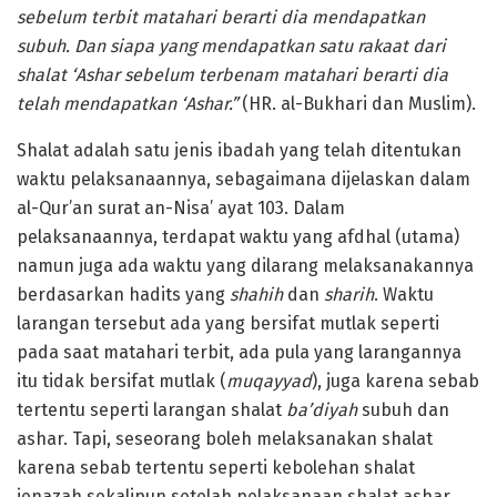
sebelum terbit matahari berarti dia mendapatkan
subuh. Dan siapa yang mendapatkan satu rakaat dari
shalat ‘Ashar sebelum terbenam matahari berarti dia
telah mendapatkan ‘Ashar.”
(HR. al-Bukhari dan Muslim).
Shalat adalah satu jenis ibadah yang telah ditentukan
waktu pelaksanaannya, sebagaimana dijelaskan dalam
al-Qur’an surat an-Nisa’ ayat 103. Dalam
pelaksanaannya, terdapat waktu yang afdhal (utama)
namun juga ada waktu yang dilarang melaksanakannya
berdasarkan hadits yang
shahih
dan
sharih
. Waktu
larangan tersebut ada yang bersifat mutlak seperti
pada saat matahari terbit, ada pula yang larangannya
itu tidak bersifat mutlak (
muqayyad
), juga karena sebab
tertentu seperti larangan shalat
ba’diyah
subuh dan
ashar. Tapi, seseorang boleh melaksanakan shalat
karena sebab tertentu seperti kebolehan shalat
jenazah sekalipun setelah pelaksanaan shalat ashar.