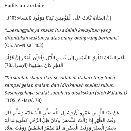
Hadits antara lain:
…إِنَّ الصَّلَاةَ كَانَتْ عَلَى الْمُؤْمِنِينَ كِتَابًا مَوْقُوتًا (النساء:103)
“…Sesungguhnya shalat itu adalah kewajiban yang
ditentukan waktunya atas orang-orang yang beriman.”
(QS. An-Nisa’: 103)
أَقِمِ الصَّلَاةَ لِدُلُوكِ الشَّمْسِ إِلَى غَسَقِ اللَّيْلِ وَقُرْآَنَ الْفَجْرِ إِنَّ قُرْآَنَ
الْفَجْرِ كَانَ مَشْهُودًا (الإسراء:78)
“Dirikanlah shalat dari sesudah matahari tergelincir
sampai gelap malam dan (dirikanlah shalat) subuh.
Sesungguhnya shalat subuh itu disaksikan (oleh Malaikat)
.”
(QS. Al-Isra’: 78)
عَنْ عَبْدِ اللَّهِ بْنِ عَمْرٍو أَنَّ رَسُولَ اللَّهِ صَلَّى اللَّهُ عَلَيْهِ وَسَلَّمَ قَالَ
وَقْتُ الظُّهْرِ إِذَا زَالَتْ الشَّمْسُ وَكَانَ ظِلُّ الرَّجُلِ كَطُولِهِ مَا لَمْ
يَحْضُرْ الْعَصْرُ وَوَقْتُ الْعَصْرِ مَا لَمْ تَصْفَرَّ الشَّمْسُ وَوَقْتُ صَلَاةِ