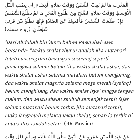
الْمَغْرِبِ مَا لَمْ يَغِبْ الشَّفَقُ وَوَقْتُ صَلَاةِ الْعِشَاءِ إِلَى نِصْفِ اللَّيْلِ
الْأَوْسَطِ وَوَقْتُ صَلَاةِ الصُّبْحِ مِنْ طُلُوعِ الْفَجْرِ مَا لَمْ تَطْلُعْ الشَّمْسُ
فَإِذَا طَلَعَتْ الشَّمْسُ فَأَمْسِكْ عَنْ الصَّلَاةِ فَإِنَّهَا تَطْلُعُ بَيْنَ قَرْنَيْ
شَيْطَانٍ. (رواه مسلم)
“Dari Abdullah bin ‘Amru bahwa Rasulullah saw.
bersabda: “Waktu shalat zhuhur adalah jika matahari
telah concong dan bayangan sesorang seperti
panjangnya selama belum tiba waktu shalat ashar, dan
waktu shalat ashar selama matahari belum menguning,
dan waktu shalat maghrib selama mega merah (syafaq)
belum menghilang, dan waktu shalat isya` hingga tengah
malam, dan waktu shalat shubuh semenjak terbit fajar
selama matahari belum terbit, jika matahari terbit,
maka janganlah melaksanakan shalat, sebab ia terbit di
antara dua tanduk setan.”
(HR. Muslim)
عَنْ عَبْدِ اللَّهِ بْنِ عَمْرٍو عَنْ النَّبِيِّ صَلَّى اللَّهُ عَلَيْهِ وَسَلَّمَ قَالَ وَقْتُ