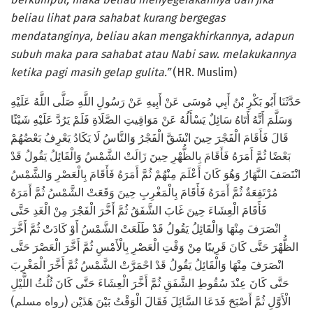
beliau lihat para sahabat kurang bergegas
mendatanginya, beliau akan mengakhirkannya, adapun
subuh maka para sahabat atau Nabi saw. melakukannya
ketika pagi masih gelap gulita.”
(HR. Muslim)
حَدَّثَنَا أَبُو بَكْرِ بْنُ أَبِي مُوسَى عَنْ أَبِيهِ عَنْ رَسُولِ اللَّهِ صَلَّى اللَّهُ عَلَيْهِ
وَسَلَّمَ أَنَّهُ أَتَاهُ سَائِلٌ يَسْأَلُهُ عَنْ مَوَاقِيتِ الصَّلَاةِ فَلَمْ يَرُدَّ عَلَيْهِ شَيْئًا
قَالَ فَأَقَامَ الْفَجْرَ حِينَ انْشَقَّ الْفَجْرُ وَالنَّاسُ لَا يَكَادُ يَعْرِفُ بَعْضُهُمْ
بَعْضًا ثُمَّ أَمَرَهُ فَأَقَامَ بِالظُّهْرِ حِينَ زَالَتْ الشَّمْسُ وَالْقَائِلُ يَقُولُ قَدْ
انْتَصَفَ النَّهَارُ وَهُوَ كَانَ أَعْلَمَ مِنْهُمْ ثُمَّ أَمَرَهُ فَأَقَامَ بِالْعَصْرِ وَالشَّمْسُ
مُرْتَفِعَةٌ ثُمَّ أَمَرَهُ فَأَقَامَ بِالْمَغْرِبِ حِينَ وَقَعَتْ الشَّمْسُ ثُمَّ أَمَرَهُ
فَأَقَامَ الْعِشَاءَ حِينَ غَابَ الشَّفَقُ ثُمَّ أَخَّرَ الْفَجْرَ مِنْ الْغَدِ حَتَّى
انْصَرَفَ مِنْهَا وَالْقَائِلُ يَقُولُ قَدْ طَلَعَتْ الشَّمْسُ أَوْ كَادَتْ ثُمَّ أَخَّرَ
الظُّهْرَ حَتَّى كَانَ قَرِيبًا مِنْ وَقْتِ الْعَصْرِ بِالْأَمْسِ ثُمَّ أَخَّرَ الْعَصْرَ حَتَّى
انْصَرَفَ مِنْهَا وَالْقَائِلُ يَقُولُ قَدْ احْمَرَّتْ الشَّمْسُ ثُمَّ أَخَّرَ الْمَغْرِبَ
حَتَّى كَانَ عِنْدَ سُقُوطِ الشَّفَقِ ثُمَّ أَخَّرَ الْعِشَاءَ حَتَّى كَانَ ثُلُثُ اللَّيْلِ
الْأَوَّلِ ثُمَّ أَصْبَحَ فَدَعَا السَّائِلَ فَقَالَ الْوَقْتُ بَيْنَ هَذَيْن (رواه مسلم)