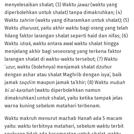
menyelesaikan shalat; (3) Waktu
jawaz
(waktu yang
diperbolehkan untuk shalat) tanpa dimakruhkan; (4)
Waktu
tahrim
(waktu yang diharamkan untuk shalat); (5)
Waktu
dharurat
, yaitu akhir waktu bagi orang yang telah
hilang faktor larangan shalat seperti haid dan nifas; (6)
Waktu
idrak
, waktu antara awal waktu shalat hingga
menjelang akhir bagi seseorang yang terkena faktor
larangan shalat di waktu-waktu tersebut; (7) Waktu
‘
uzur
, waktu (bolehnya) menjamak shalat dzuhur
dengan ashar atau shalat Maghrib dengan isya’, baik
jamak
taqdim
maupun jamak ta’khir; (8) Waktu
mubah
bi al-karahah
(waktu diperbolehkan namun
dimakruhkan) untuk shalat, yaitu ketika tampak jelas
warna kuning sebelum matahari terbenam.
Waktu makruh menurut mazhab Hanafi ada 5 macam
yaitu: waktu terbitnya matahari, sebelum waktu terbit
seukuran tidak ada kesempatan untuk shalat, waktu