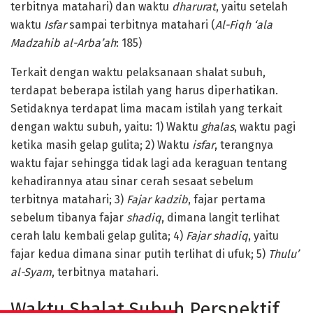
terbitnya matahari) dan waktu
dharurat
, yaitu setelah
waktu
Isfar
sampai terbitnya matahari (
Al-Fiqh ‘ala
Madzahib al-Arba’ah
: 185)
Terkait dengan waktu pelaksanaan shalat subuh,
terdapat beberapa istilah yang harus diperhatikan.
Setidaknya terdapat lima macam istilah yang terkait
dengan waktu subuh, yaitu: 1) Waktu
g
halas
, waktu pagi
ketika masih gelap gulita; 2) Waktu
i
sfar
, terangnya
waktu fajar sehingga tidak lagi ada keraguan tentang
kehadirannya atau sinar cerah sesaat sebelum
terbitnya matahari; 3)
Fajar
k
adzib
, fajar pertama
sebelum tibanya fajar
shadiq
, dimana langit terlihat
cerah lalu kembali gelap gulita; 4)
Fajar
s
hadiq
, yaitu
fajar kedua dimana sinar putih terlihat di ufuk; 5)
Thulu’
al-Syam
, terbitnya matahari.
Waktu Shalat Subuh Perspektif