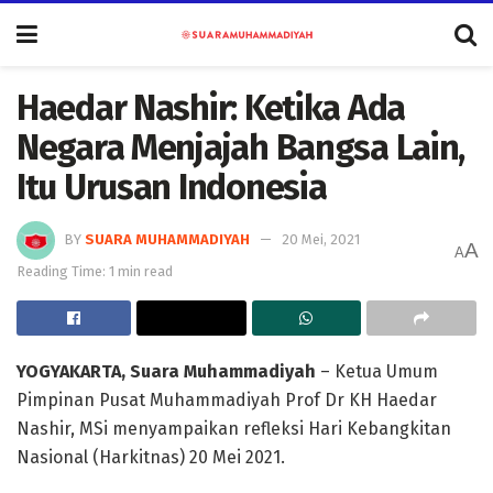
Haedar Nashir: Ketika Ada
Negara Menjajah Bangsa Lain,
Itu Urusan Indonesia
BY
SUARA MUHAMMADIYAH
20 Mei, 2021
A
A
Reading Time: 1 min read
YOGYAKARTA, Suara Muhammadiyah
– Ketua Umum
Pimpinan Pusat Muhammadiyah Prof Dr KH Haedar
Nashir, MSi menyampaikan refleksi Hari Kebangkitan
Nasional (Harkitnas) 20 Mei 2021.