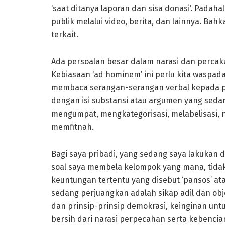
‘saat ditanya laporan dan sisa donasi’. Padah
publik melalui video, berita, dan lainnya. Bah
terkait.
Ada persoalan besar dalam narasi dan percakap
Kebiasaan ‘ad hominem’ ini perlu kita waspadai
membaca serangan-serangan verbal kepada p
dengan isi substansi atau argumen yang sedan
mengumpat, mengkategorisasi, melabelisasi, n
memfitnah.
Bagi saya pribadi, yang sedang saya lakukan 
soal saya membela kelompok yang mana, tidak
keuntungan tertentu yang disebut ‘pansos’ at
sedang perjuangkan adalah sikap adil dan obj
dan prinsip-prinsip demokrasi, keinginan un
bersih dari narasi perpecahan serta kebencia