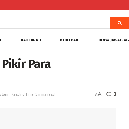
H
HADLARAH
KHUTBAH
TANYA JAWAB A
Pikir Para
A
0
olom
Reading Time: 3 mins read
A