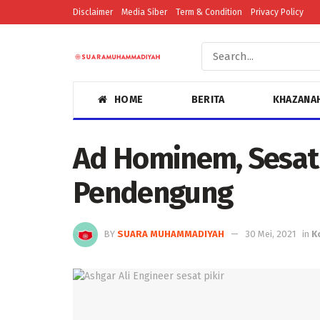
Disclaimer
Media Siber
Term & Condition
Privacy Policy
HOME
BERITA
KHAZANA
Ad Hominem, Sesat 
Pendengung
BY
SUARA MUHAMMADIYAH
30 Mei, 2021
in
K