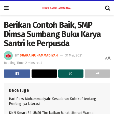
Berikan Contoh Baik, SMP
Dimsa Sumbang Buku Karya
Santri ke Perpusda
BY
SUARA MUHAMMADIYAH
31 Mei, 2021
A
A
Reading Time: 2 mins read
Baca Juga
Hari Pers Muhammadiyah: Kesadaran Kolektif tentang
Pentingnya Literasi
KKN Smart 34 UMRI Tingkatkan Minat Literasi Warga