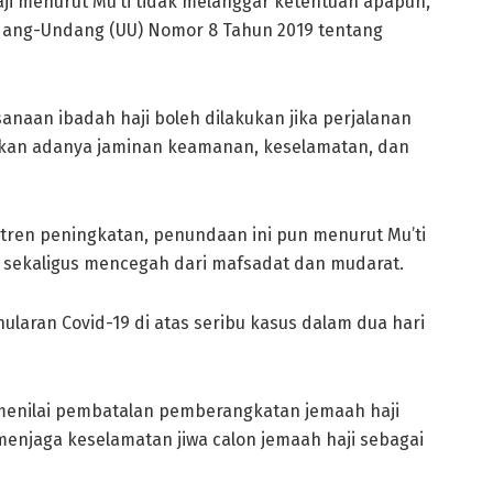
i menurut Mu’ti tidak melanggar ketentuan apapun,
dang-Undang (UU) Nomor 8 Tahun 2019 tentang
naan ibadah haji boleh dilakukan jika perjalanan
atkan adanya jaminan keamanan, keselamatan, dan
tren peningkatan, penundaan ini pun menurut Mu’ti
 sekaligus mencegah dari mafsadat dan mudarat.
ularan Covid-19 di atas seribu kasus dalam dua hari
) menilai pembatalan pemberangkatan jemaah haji
enjaga keselamatan jiwa calon jemaah haji sebagai