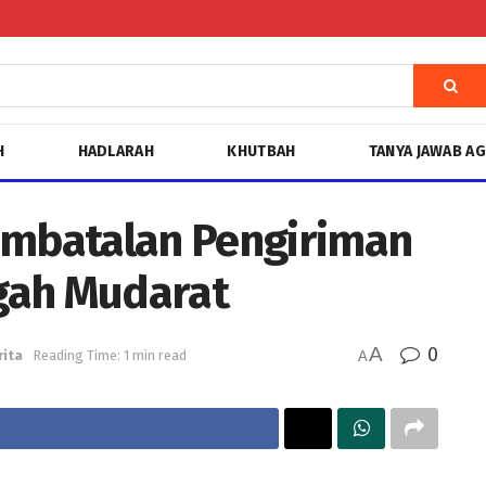
H
HADLARAH
KHUTBAH
TANYA JAWAB A
mbatalan Pengiriman
gah Mudarat
A
0
rita
Reading Time: 1 min read
A