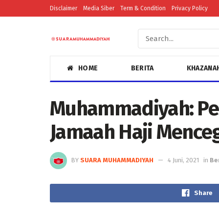
Disclaimer
Media Siber
Term & Condition
Privacy Policy
HOME
BERITA
KHAZANA
Muhammadiyah: Pe
Jamaah Haji Mence
BY
SUARA MUHAMMADIYAH
4 Juni, 2021
in
Be
Share