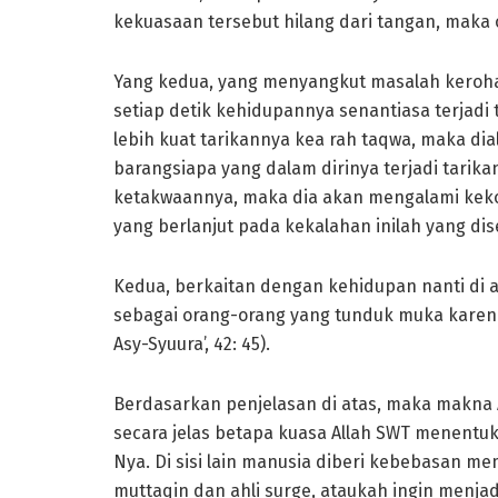
kekuasaan tersebut hilang dari tangan, maka 
Yang kedua, yang menyangkut masalah keroha
setiap detik kehidupannya senantiasa terjadi 
lebih kuat tarikannya kea rah taqwa, maka di
barangsiapa yang dalam dirinya terjadi tarikan
ketakwaannya, maka dia akan mengalami kekot
yang berlanjut pada kekalahan inilah yang dise
Kedua, berkaitan dengan kehidupan nanti di a
sebagai orang-orang yang tunduk muka karen
Asy-Syuura’, 42: 45).
Berdasarkan penjelasan di atas, maka makna A
secara jelas betapa kuasa Allah SWT menent
Nya. Di sisi lain manusia diberi kebebasan me
muttaqin dan ahli surge, ataukah ingin menjad