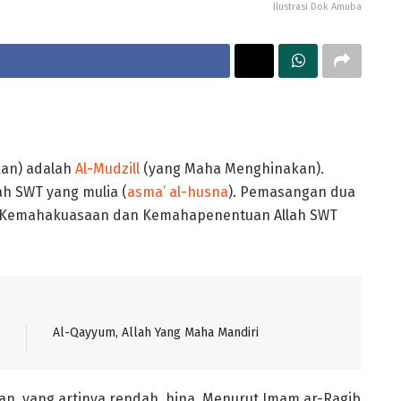
Ilustrasi Dok Amuba
an) adalah
Al-Mudzill
(yang Maha Menghinakan).
ah SWT yang mulia (
asma’ al-husna
). Pemasangan dua
an Kemahakuasaan dan Kemahapenentuan Allah SWT
Al-Qayyum, Allah Yang Maha Mandiri
latan, yang artinya rendah, hina. Menurut Imam ar-Ragib