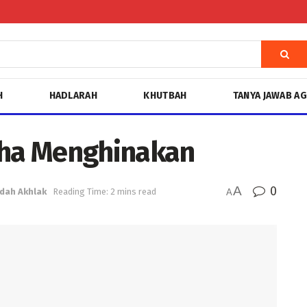
H
HADLARAH
KHUTBAH
TANYA JAWAB A
aha Menghinakan
A
0
idah Akhlak
Reading Time: 2 mins read
A