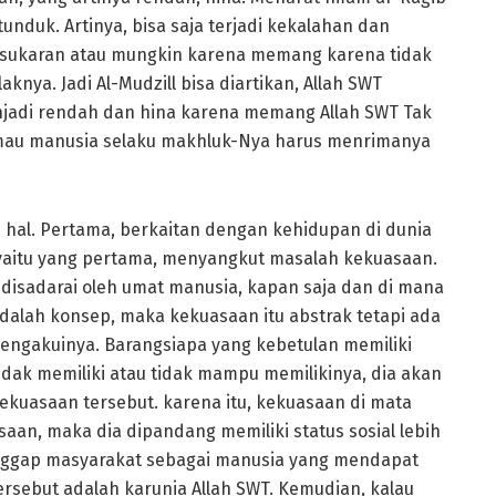
 tunduk. Artinya, bisa saja terjadi kekalahan dan
esukaran atau mungkin karena memang karena tidak
a. Jadi Al-Mudzill bisa diartikan, Allah SWT
jadi rendah dan hina karena memang Allah SWT Tak
 mau manusia selaku makhluk-Nya harus menrimanya
2 hal. Pertama, berkaitan dengan kehidupan di dunia
al, yaitu yang pertama, menyangkut masalah kekuasaan.
isadarai oleh umat manusia, kapan saja dan di mana
adalah konsep, maka kekuasaan itu abstrak tetapi ada
engakuinya. Barangsiapa yang kebetulan memiliki
idak memiliki atau tidak mampu memilikinya, dia akan
ekuasaan tersebut. karena itu, kekuasaan di mata
saan, maka dia dipandang memiliki status sosial lebih
dianggap masyarakat sebagai manusia yang mendapat
rsebut adalah karunia Allah SWT. Kemudian, kalau