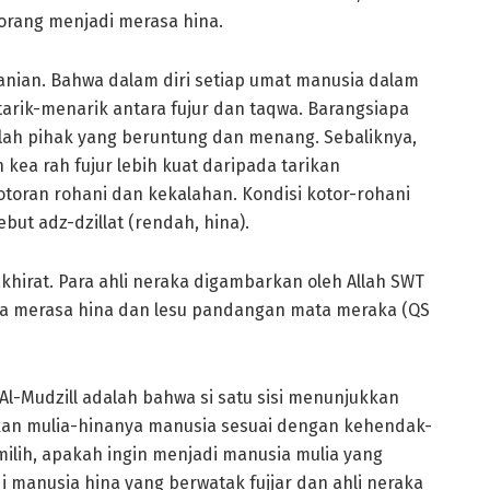
orang menjadi merasa hina.
nian. Bahwa dalam diri setiap umat manusia dalam
tarik-menarik antara fujur dan taqwa. Barangsiapa
alah pihak yang beruntung dan menang. Sebaliknya,
 kea rah fujur lebih kuat daripada tarikan
oran rohani dan kekalahan. Kondisi kotor-rohani
but adz-dzillat (rendah, hina).
khirat. Para ahli neraka digambarkan oleh Allah SWT
a merasa hina dan lesu pandangan mata meraka (QS
l-Mudzill adalah bahwa si satu sisi menunjukkan
ukan mulia-hinanya manusia sesuai dengan kehendak-
milih, apakah ingin menjadi manusia mulia yang
i manusia hina yang berwatak fujjar dan ahli neraka