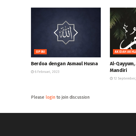
OPINI
AKIDAH AKHL
Berdoa dengan Asmaul Husna
Al-Qayyum,
Mandiri
6 Februari, 2023
12 September,
Please
login
to join discussion