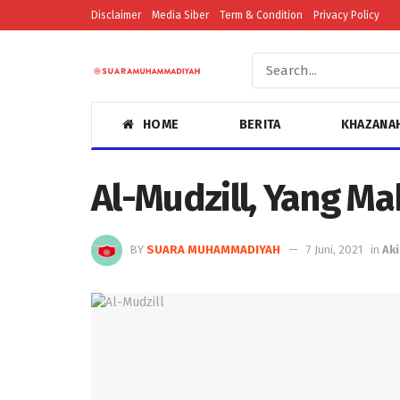
Disclaimer
Media Siber
Term & Condition
Privacy Policy
HOME
BERITA
KHAZANA
Al-Mudzill, Yang M
BY
SUARA MUHAMMADIYAH
7 Juni, 2021
in
Ak