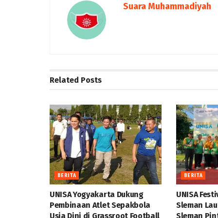
Suara Muhammadiyah
Related
Posts
BERITA
BERITA
UNISA Yogyakarta Dukung
UNISA Festi
Pembinaan Atlet Sepakbola
Sleman Lau
Usia Dini di Grassroot Football
Sleman Pin