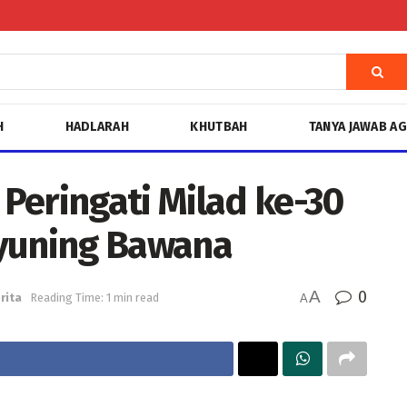
H
HADLARAH
KHUTBAH
TANYA JAWAB A
Peringati Milad ke-30
uning Bawana
A
0
rita
Reading Time: 1 min read
A