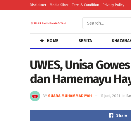
Disclaimer
Media Siber
Term & Condition
Privacy Policy
HOME
BERITA
KHAZANA
UWES, Unisa Gowes 
dan Hamemayu Hay
BY
SUARA MUHAMMADIYAH
11 Juni, 2021
in
Be
Share