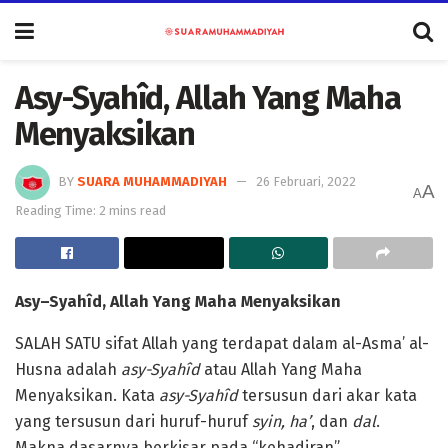
Asy-Syahîd, Allah Yang Maha
Menyaksikan
BY
SUARA MUHAMMADIYAH
26 Februari, 2022
A
A
Reading Time: 2 mins read
A
sy
–
Syah
î
d
,
Allah Yang Maha Menyaksikan
SALAH SATU sifat Allah yang terdapat dalam al-Asma’ al-
Husna adalah
a
sy-Syahîd
atau Allah Yang Maha
Menyaksikan. Kata
a
sy-Syahîd
tersusun dari akar kata
yang tersusun dari huruf-huruf
syin, ha’
, dan
dal
.
Makna dasarnya berkisar pada “kehadiran”,