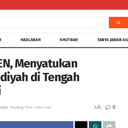
H
HADLARAH
KHUTBAH
TANYA JAWAB A
EN, Menyatukan
iyah di Tengah
i
A
0
erita
Reading Time: 1 min read
A