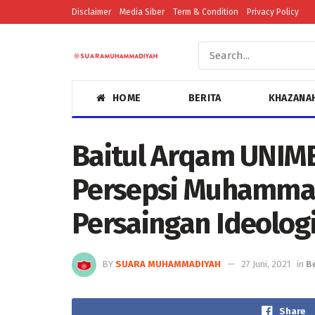
Disclaimer
Media Siber
Term & Condition
Privacy Policy
HOME
BERITA
KHAZANA
Baitul Arqam UNIM
Persepsi Muhammad
Persaingan Ideolog
BY
SUARA MUHAMMADIYAH
27 Juni, 2021
in
B
Share