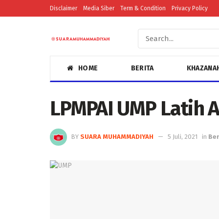
Disclaimer
Media Siber
Term & Condition
Privacy Policy
HOME
BERITA
KHAZANA
LPMPAI UMP Latih A
BY
SUARA MUHAMMADIYAH
5 Juli, 2021
in
Ber