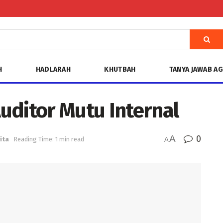
H
HADLARAH
KHUTBAH
TANYA JAWAB A
uditor Mutu Internal
A
0
ita
Reading Time: 1 min read
A