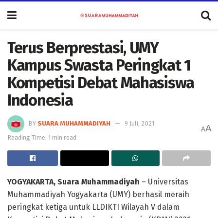
Terus Berprestasi, UMY
Kampus Swasta Peringkat 1
Kompetisi Debat Mahasiswa
Indonesia
BY
SUARA MUHAMMADIYAH
9 Juli, 2021
A
A
Reading Time: 1 min read
YOGYAKARTA, Suara Muhammadiyah
– Universitas
Muhammadiyah Yogyakarta (UMY) berhasil meraih
peringkat ketiga untuk LLDIKTI Wilayah V dalam