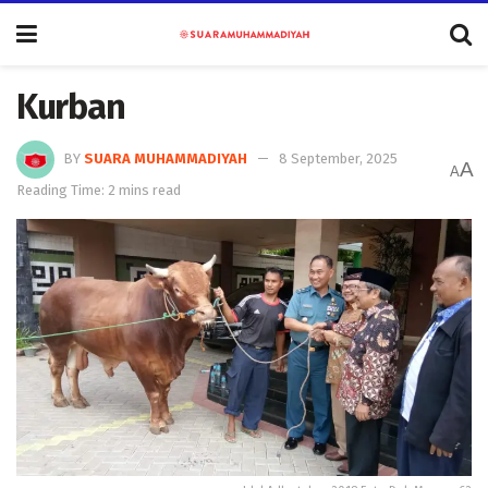
Kurban
BY
SUARA MUHAMMADIYAH
8 September, 2025
A
A
Reading Time: 2 mins read