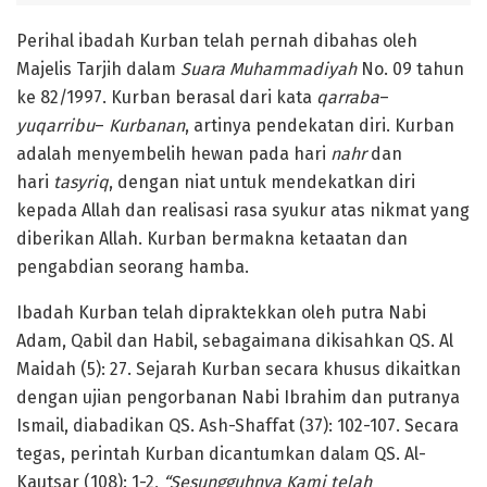
Perihal ibadah Kurban telah pernah dibahas oleh
Majelis Tarjih dalam
Suara Muhammadiyah
No. 09 tahun
ke 82/1997. Kurban berasal dari kata
qarraba
–
yuqarribu
–
Kurbanan
, artinya pendekatan diri. Kurban
adalah menyembelih hewan pada hari
nahr
dan
hari
tasyriq
, dengan niat untuk mendekatkan diri
kepada Allah dan realisasi rasa syukur atas nikmat yang
diberikan Allah. Kurban bermakna ketaatan dan
pengabdian seorang hamba.
Ibadah Kurban telah dipraktekkan oleh putra Nabi
Adam, Qabil dan Habil, sebagaimana dikisahkan QS. Al
Maidah (5): 27. Sejarah Kurban secara khusus dikaitkan
dengan ujian pengorbanan Nabi Ibrahim dan putranya
Ismail, diabadikan QS. Ash-Shaffat (37): 102-107. Secara
tegas, perintah Kurban dicantumkan dalam QS. Al-
Kautsar (108): 1-2,
“Sesungguhnya Kami telah