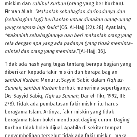
miskim dan
sahibul Kurban
(orang yang ber Kurban).
Firman Allah,
“Makanlah sebahagian daripadanya dan
(sebahagian lagi) berikanlah untuk dimakan orang-orang
yang sengsara lagi fakir.”
[QS. Al-Hajj (22): 28]. Ayat lain,
“Makanlah sebahagiannya dan beri makanlah orang yang
rela dengan apa yang ada padanya (yang tidak meminta-
minta) dan orang yang meminta.”
[Al-Hajj: 36].
Tidak ada nash yang tegas tentang berapa bagian yang
diberikan kepada fakir miskin dan berapa bagian
sahibul Kurban
. Menurut Sayyid Sabiq dalam
Fiqh as-
Sunnah
,
sahibul Kurban
berhak menerima sepertiganya
(As-Sayyid Sabiq,
Fiqh as-Sunnah
, Dar el-Fikr, 1992, III:
278). Tidak ada pembatasan fakir miskin itu harus
beragama Islam. Artinya, fakir miskin yang tidak
beragama Islam boleh mendapat daging quran. Daging
Kurban tidak boleh dijual. Apabila di sekitar tempat
penyembelihan tersebut tidak ada fakir miskin, maka