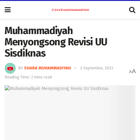
Muhammadiyah
Menyongsong Revisi UU
Sisdiknas
BY
SUARA MUHAMMADIYAH
3 September, 2021
A
A
Reading Time: 2 mins read