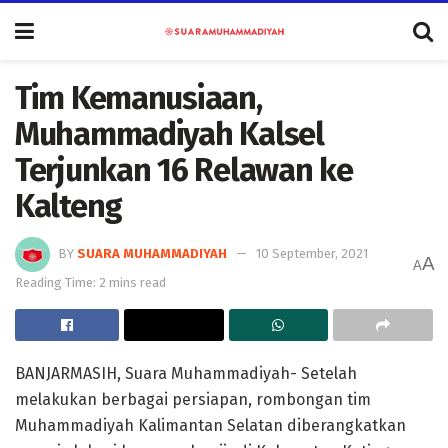
Tim Kemanusiaan,
Muhammadiyah Kalsel
Terjunkan 16 Relawan ke
Kalteng
BY
SUARA MUHAMMADIYAH
10 September, 2021
A
A
Reading Time: 2 mins read
BANJARMASIH, Suara Muhammadiyah- Setelah
melakukan berbagai persiapan, rombongan tim
Muhammadiyah Kalimantan Selatan diberangkatkan