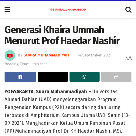
Generasi Khaira Ummah
Menurut Prof Haedar Nashir
BY
SUARA MUHAMMADIYAH
14 September, 2021
A
A
Reading Time: 1 min read
YOGYAKARTA, Suara Muhammadiyah
– Universitas
Ahmad Dahlan (UAD) menyelenggarakan Program
Pengenalan Kampus (P2K) secara daring dan luring
terbatas di Amphitarium Kampus Utama UAD, Senin (13-
09-2021). Menghadirkan Ketua Umum Pimpinan Pusat
(PP) Muhammadiyah Prof Dr KH Haedar Nashir, MSi.