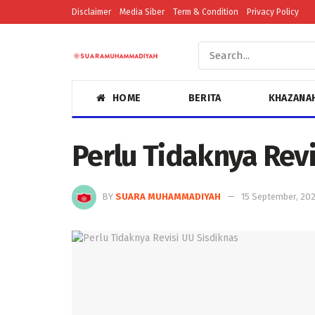
Disclaimer
Media Siber
Term & Condition
Privacy Policy
HOME
BERITA
KHAZANA
Perlu Tidaknya Revi
BY
SUARA MUHAMMADIYAH
15 September, 202