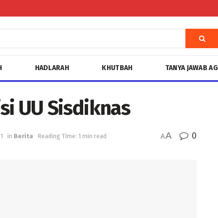
H
HADLARAH
KHUTBAH
TANYA JAWAB A
si UU Sisdiknas
A
0
1
in
Berita
Reading Time: 1 min read
A