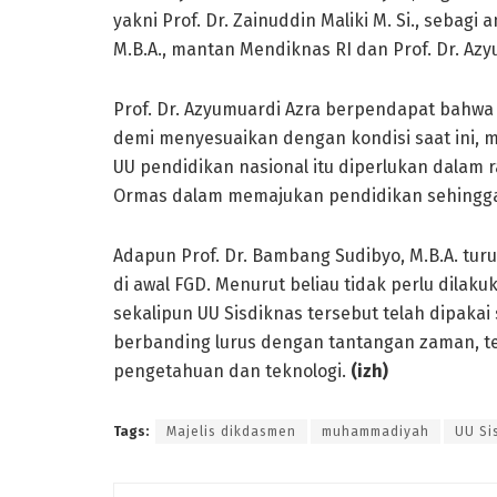
yakni Prof. Dr. Zainuddin Maliki M. Si., sebagi
M.B.A., mantan Mendiknas RI dan Prof. Dr. Azy
Prof. Dr. Azyumuardi Azra berpendapat bahwa 
demi menyesuaikan dengan kondisi saat ini, 
UU pendidikan nasional itu diperlukan dala
Ormas dalam memajukan pendidikan sehingga t
Adapun Prof. Dr. Bambang Sudibyo, M.B.A. tur
di awal FGD. Menurut beliau tidak perlu dilaku
sekalipun UU Sisdiknas tersebut telah dipak
berbanding lurus dengan tantangan zaman, 
pengetahuan dan teknologi.
(
izh
)
Tags:
Majelis dikdasmen
muhammadiyah
UU Si