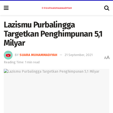
Lazismu Purbalingga
Targetkan Penghimpunan 5,1
Milyar
BY
SUARA MUHAMMADIYAH
21 September, 2021
A
A
Reading Time: 1 min read