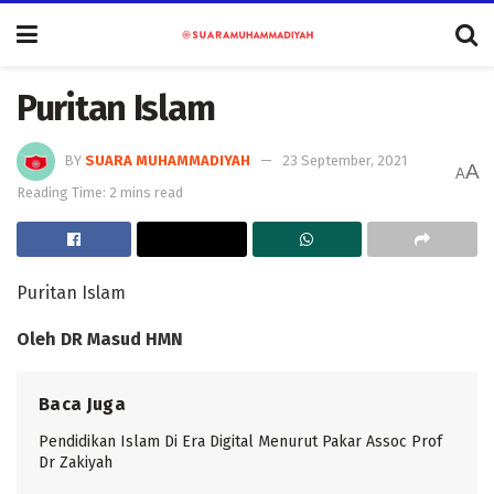
Puritan Islam
BY
SUARA MUHAMMADIYAH
23 September, 2021
A
A
Reading Time: 2 mins read
Puritan Islam
Oleh DR Masud HMN
Baca Juga
Pendidikan Islam Di Era Digital Menurut Pakar Assoc Prof
Dr Zakiyah