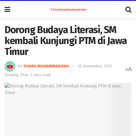
Dorong Budaya Literasi, SM
kembali Kunjungi PTM di Jawa
Timur
BY
SUARA MUHAMMADIYAH
25 September, 2021
A
A
Reading Time: 2 mins read