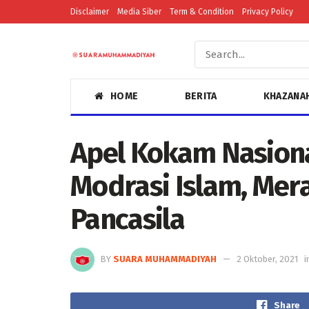
Disclaimer
Media Siber
Term & Condition
Privacy Policy
HOME
BERITA
KHAZANA
Apel Kokam Nasion
Modrasi Islam, Mer
Pancasila
BY
SUARA MUHAMMADIYAH
2 Oktober, 2021
i
Share