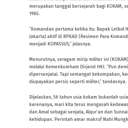
merupakan tanggal bersejarah bagi KOKAM, sel
1965.
“Komandan pertama ketika itu: Bapak Letkol
Jakarta) aktif di RPKAD (Resimen Para Koman
menjadi KOPASSUS,” jelasnya.
Menurutnya, seragam mirip militer ini (KOKAM
melalui Kemenkumham Dirjend HKI. “Pun demiki
dipersenjatai. Tapi semangat kekompakan, ke
diupayakan persis seperti militer,” tandasnya.
Dijelaskan, 56 tahun usia kokam bukanlah usi
karenanya, mari kita terus mengasah kedewasa
dan Amal sebagai senjata, Alqur’an dan Sun
kehidupan. Perintah amar makruf Nahi Mungk