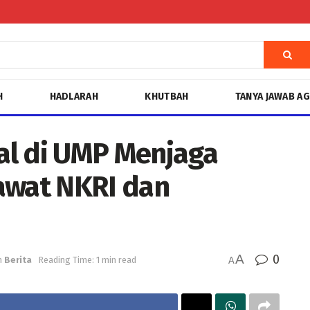
H
HADLARAH
KHUTBAH
TANYA JAWAB A
al di UMP Menjaga
awat NKRI dan
A
0
n
Berita
Reading Time: 1 min read
A