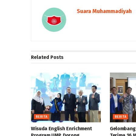
Suara Muhammadiyah
Related
Posts
BERITA
BERITA
Wisuda English Enrichment
Gelombang
Program UMP, Dorong
Terima 16 