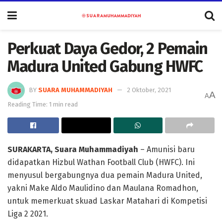
Perkuat Daya Gedor, 2 Pemain
Madura United Gabung HWFC
BY
SUARA MUHAMMADIYAH
2 Oktober, 2021
A
A
Reading Time: 1 min read
SURAKARTA, Suara Muhammadiyah
– Amunisi baru
didapatkan Hizbul Wathan Football Club (HWFC). Ini
menyusul bergabungnya dua pemain Madura United,
yakni Make Aldo Maulidino dan Maulana Romadhon,
untuk memerkuat skuad Laskar Matahari di Kompetisi
Liga 2 2021.