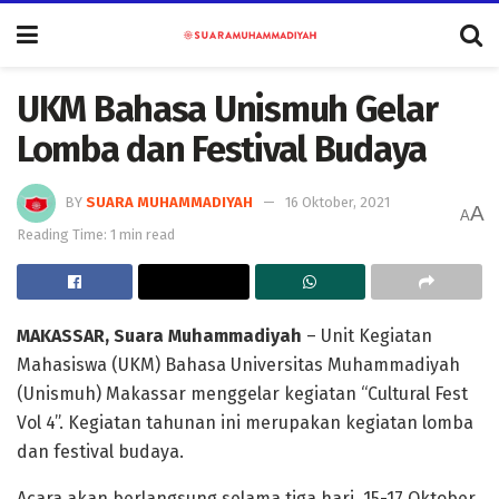
UKM Bahasa Unismuh Gelar
Lomba dan Festival Budaya
BY
SUARA MUHAMMADIYAH
16 Oktober, 2021
A
A
Reading Time: 1 min read
MAKASSAR, Suara Muhammadiyah
– Unit Kegiatan
Mahasiswa (UKM) Bahasa Universitas Muhammadiyah
(Unismuh) Makassar menggelar kegiatan “Cultural Fest
Vol 4”. Kegiatan tahunan ini merupakan kegiatan lomba
dan festival budaya.
Acara akan berlangsung selama tiga hari, 15-17 Oktober