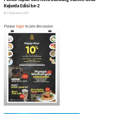
Kejurda Edisi ke-2
1 September, 2023
Please
login
to join discussion