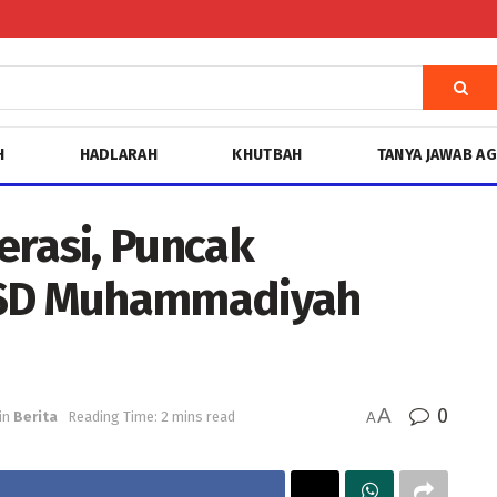
H
HADLARAH
KHUTBAH
TANYA JAWAB A
erasi, Puncak
 SD Muhammadiyah
A
0
in
Berita
Reading Time: 2 mins read
A