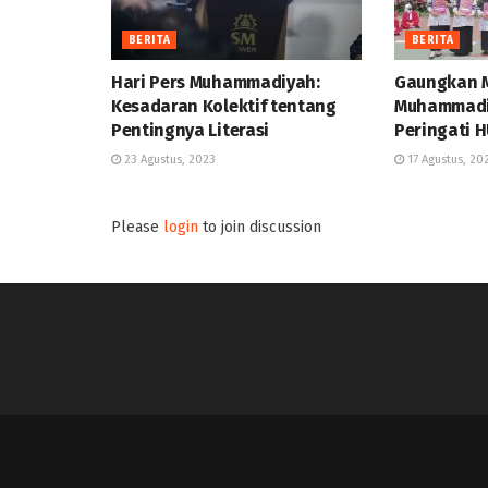
BERITA
BERITA
Hari Pers Muhammadiyah:
Gaungkan M
Kesadaran Kolektif tentang
Muhammadi
Pentingnya Literasi
Peringati H
23 Agustus, 2023
17 Agustus, 20
Please
login
to join discussion