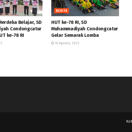
BERITA
erdeka Belajar, SD
HUT ke-78 RI, SD
yah Condongcatur
Muhammadiyah Condongcatur
UT ke-78 RI
Gelar Semarak Lomba
23
16 Agustus, 2023
Ko