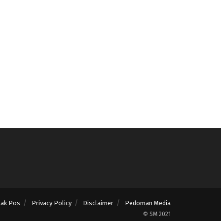
tak Pos
Privacy Policy
Disclaimer
Pedoman Media
© SM 2021