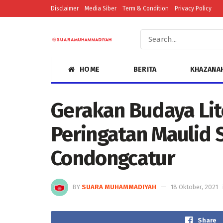
Disclaimer
Media Siber
Term & Condition
Privacy Policy
HOME
BERITA
KHAZANA
Gerakan Budaya Lit
Peringatan Maulid
Condongcatur
BY
SUARA MUHAMMADIYAH
18 Oktober, 2021
Share