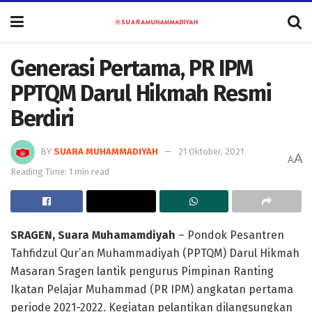
Generasi Pertama, PR IPM
PPTQM Darul Hikmah Resmi
Berdiri
BY
SUARA MUHAMMADIYAH
21 Oktober, 2021
A
A
Reading Time: 1 min read
SRAGEN, Suara Muhamamdiyah
– Pondok Pesantren
Tahfidzul Qur’an Muhammadiyah (PPTQM) Darul Hikmah
Masaran Sragen lantik pengurus Pimpinan Ranting
Ikatan Pelajar Muhammad (PR IPM) angkatan pertama
periode 2021-2022. Kegiatan pelantikan dilangsungkan