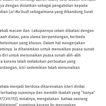
nya dengan diniatkan sebagai pengabdian kepada
dian (
al-Ma’bud
) sebagaimana yang dikandung Surat
sekali macam dan cakupannya selain dibatasi dengan
laah diatas, para ulama berpandangan, berbeda
an ketentuan yang khusus. Dalam hal mengerjakan
suaminya. Ia diharamkan untuk menuaikan puasa sunah
 diri untuk menunaikan puasa sunah alih-alih
sa karena telah melakukan perbuatan yang
ndangan, istri sedemikian telah menunaikan
pahala menjadi berdosa dikarenakan isteri dinilai
erhadap suaminya dan memilih ibadah yang ”hanya”
1972.VII:113), misalnya, mengatakan bahwa seorang
 ”didatangi” suaminya karena itu merupakan