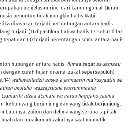
erupakan penjelasan rinci dari kandungan al-Quran.
anusia penuntun tidak mungkin hadis Nabi
ika dirasakan terjadi pertentangan antara hadis
ng terjadi. (1) dipastikan bahwa hadis tersebut tidak
g tepat dan (3) terjadi perentangan semu antara hadis
ontoh hubungan antara hadis
fiimaa saqat as-samaau
iri dengan curah hujan dikenai zakat sepersepuluh)
t 141
wahuwalladzii ansya-a jannaatin ma’rusyaatin wa
talifan ukuluhu wazzaytuuna warrummaana
 tsamarihi idzaa atsmara wa aatuu haqqahu yauma
n-kebun yang berjunjung dan yang tidak berjunjung,
buahnya, zaitun dan delima yang serupa tapi tak
rbuah dan tunaikanlah zakatnya saat memetik