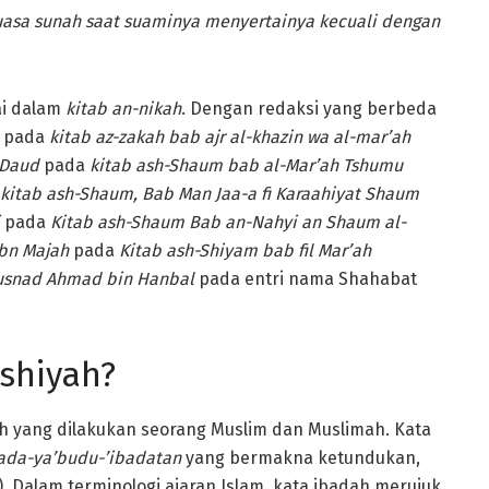
asa sunah saat suaminya menyertainya kecuali dengan
ai dalam
kitab an-nikah
. Dengan redaksi yang berbeda
pada
kitab az-zakah bab ajr al-khazin wa al-mar’ah
 Daud
pada
kitab ash-Shaum bab al-Mar’ah Tshumu
kitab ash-Shaum, Bab Man Jaa-a fi Karaahiyat Shaum
pada
Kitab ash-Shaum Bab an-Nahyi an Shaum al-
Ibn Majah
pada
Kitab ash-Shiyam bab fil Mar’ah
snad Ahmad bin Hanbal
pada entri nama Shahabat
’shiyah?
ah yang dilakukan seorang Muslim dan Muslimah. Kata
ada-ya’budu-’ibadatan
yang bermakna ketundukan,
). Dalam terminologi ajaran Islam, kata ibadah merujuk