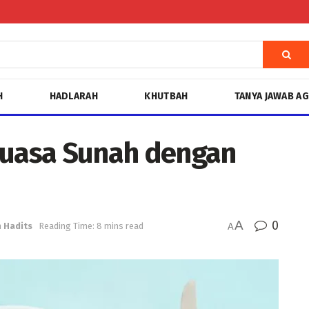
H
HADLARAH
KHUTBAH
TANYA JAWAB A
puasa Sunah dengan
A
0
n
Hadits
Reading Time: 8 mins read
A