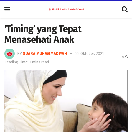
‘Timing’ yang Tepat
Menasehati Anak
BY
SUARA MUHAMMADIYAH
22 Oktober, 2021
A
A
Reading Time: 3 mins read