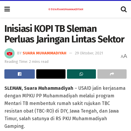
Inisiasi KOPI TB Sleman
Perluas Jaringan Lintas Sektor
BY
SUARA MUHAMMADIYAH
29 Oktober, 2021
A
A
Reading Time: 2 mins read
SLEMAN
, Suara Muhammadiyah
– USAID jalin kerjasama
dengan MPKU PP Muhammadiyah melalui program
Mentari TB membentuk rumah sakit rujukan TBC
resistan obat (TBC-RO) di DIY, Jawa Tengah, dan Jawa
Timur, salah satunya di RS PKU Muhammadiyah
Gamping.