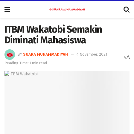
ITBM Wakatobi Semakin
Diminati Mahasiswa
BY
SUARA MUHAMMADIYAH
4 November, 2021
A
A
Reading Time: 1 min read