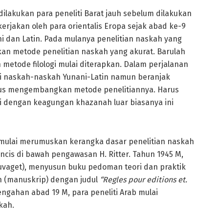
ilakukan para peneliti Barat jauh sebelum dilakukan
dikerjakan oleh para orientalis Eropa sejak abad ke-9
ni dan Latin. Pada mulanya penelitian naskah yang
kan metode penelitian naskah yang akurat. Barulah
metode filologi mulai diterapkan. Dalam perjalanan
iti naskah-naskah Yunani-Latin namun beranjak
rus mengembangkan metode penelitiannya. Harus
ai dengan keagungan khazanah luar biasanya ini
s mulai merumuskan kerangka dasar penelitian naskah
ancis di bawah pengawasan H. Ritter. Tahun 1945 M,
Sauvaget), menyusun buku pedoman teori dan praktik
h (manuskrip) dengan judul
“Regles pour editions et.
ngahan abad 19 M, para peneliti Arab mulai
kah.