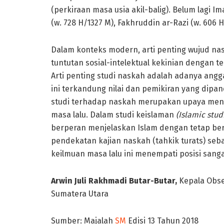
(perkiraan masa usia akil-balig). Belum lagi 
(w. 728 H/1327 M), Fakhruddin ar-Razi (w. 606 
Dalam konteks modern, arti penting wujud nas
tuntutan sosial-intelektual kekinian dengan t
Arti penting studi naskah adalah adanya ang
ini terkandung nilai dan pemikiran yang dipand
studi terhadap naskah merupakan upaya mengga
masa lalu. Dalam studi keislaman
(Islamic stud
berperan menjelaskan Islam dengan tetap ber
pendekatan kajian naskah (tahkik turats) seb
keilmuan masa lalu ini menempati posisi sanga
Arwin Juli Rakhmadi Butar-Butar,
Kepala Obse
Sumatera Utara
Sumber: Majalah
SM
Edisi 13 Tahun 2018