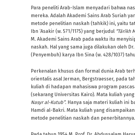
Para peneliti Arab-Islam menyadari bahwa na
mereka. Adalah Akademi Sains Arab Suriah y
metode penelitian naskah (tahkik) ini, yaitu 
Ibn ‘Asakir (w. 571/1175) yang berjudul
“Tārīkh 
M. Akademi Sains Arab pada waktu itu menyisi
naskah. Hal yang sama juga dilakukan oleh Dr
(Penyembuh) karya Ibn Sina (w. 428/1037) tahu
Perkenalan khusus dan formal dunia Arab ter
orientalis asal Jerman, Bergstraesser, pada t
kuliah di hadapan mahasiswa program pascasa
(sekarang Universitas Kairo). Mata kuliah yan
Nasyr
al-Kutub”
. Hanya saja materi kuliah ini
Hamdi al-Bakri. Mata kuliah yang disampaika
metode penelitian naskah dan penerbitannya
Pada tahun 1954 M, Prof. Dr. Abdussalam Haru