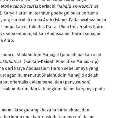
metode
tahqīq turāts
berjudul
“Tahqīq an-Nushūs wa
. Karya Harun ini terhitung sebagai buku pertama
b yang muncul di dunia Arab (Islam). Pada awalnya buku
 sampaikan di Fakultas Dar al-Ulum Universitas Kairo.
hnya sepakat menjadikan Abdussalam Harun sebagai
ia Arab.
muncul Shalahuddin Munajjid (peneliti naskah asal
Makhthūthāt”
(Kaidah-Kaidah Penelitian Manuskrip).
rna dari karya Abdussalam Harun sebelumnya yang
ekurangan itu menurut Shalahuddin Munajjid adalah
pat orientalis dalam penelitian (penyusunan)
Abdussalam Harun dan ia tuangkan dalam karyanya pada
 memiliki segudang khazanah intelektual dan
nya berbentuk naskah-naskah (manuskrip) dalam