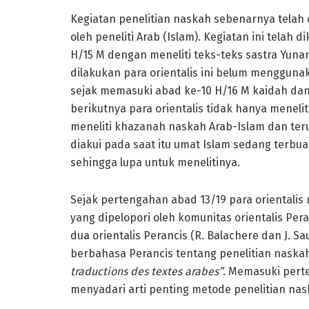
Kegiatan penelitian naskah sebenarnya telah d
oleh peneliti Arab (Islam). Kegiatan ini telah 
H/15 M dengan meneliti teks-teks sastra Yuna
dilakukan para orientalis ini belum mengguna
sejak memasuki abad ke-10 H/16 M kaidah dan 
berikutnya para orientalis tidak hanya menel
meneliti khazanah naskah Arab-Islam dan te
diakui pada saat itu umat Islam sedang terbu
sehingga lupa untuk menelitinya.
Sejak pertengahan abad 13/19 para orientali
yang dipelopori oleh komunitas orientalis Per
dua orientalis Perancis (R. Balachere dan J. 
berbahasa Perancis tentang penelitian naska
traductions des textes arabes”
. Memasuki perte
menyadari arti penting metode penelitian nas