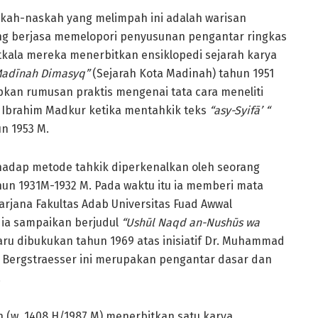
skah-naskah yang melimpah ini adalah warisan
ang berjasa memelopori penyusunan pengantar ringkas
tatkala mereka menerbitkan ensiklopedi sejarah karya
Madīnah Dimasyq”
(Sejarah Kota Madinah) tahun 1951
pkan rumusan praktis mengenai tata cara meneliti
. Ibrahim Madkur ketika mentahkik teks
“asy-Syifā’ “
n 1953 M.
hadap metode tahkik diperkenalkan oleh seorang
ahun 1931M-1932 M. Pada waktu itu ia memberi mata
rjana Fakultas Adab Universitas Fuad Awwal
g ia sampaikan berjudul
“Ushūl Naqd an-Nushūs wa
 baru dibukukan tahun 1969 atas inisiatif Dr. Muhammad
n Bergstraesser ini merupakan pengantar dasar dan
.
n (w. 1408 H/1987 M) menerbitkan satu karya