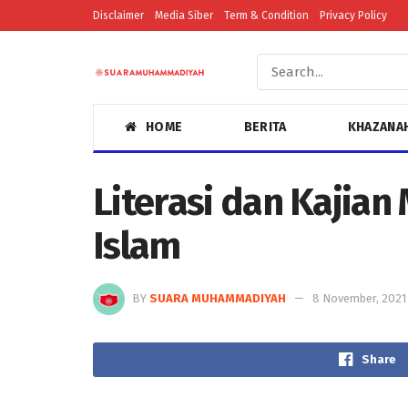
Disclaimer
Media Siber
Term & Condition
Privacy Policy
HOME
BERITA
KHAZANA
Literasi dan Kajian
Islam
BY
SUARA MUHAMMADIYAH
8 November, 2021
Share