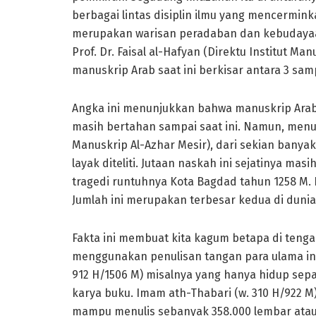
berbagai lintas disiplin ilmu yang mencermink
merupakan warisan peradaban dan kebudayaan
Prof. Dr. Faisal al-Hafyan (Direktu Institut Man
manuskrip Arab saat ini berkisar antara 3 samp
Angka ini menunjukkan bahwa manuskrip Arab
masih bertahan sampai saat ini. Namun, menuru
Manuskrip Al-Azhar Mesir), dari sekian banyak
layak diteliti. Jutaan naskah ini sejatinya mas
tragedi runtuhnya Kota Bagdad tahun 1258 M. 
Jumlah ini merupakan terbesar kedua di dunia
Fakta ini membuat kita kagum betapa di teng
menggunakan penulisan tangan para ulama ini 
912 H/1506 M) misalnya yang hanya hidup sep
karya buku. Imam ath-Thabari (w. 310 H/922 M
mampu menulis sebanyak 358.000 lembar atau 1