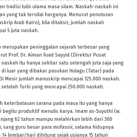
an tradisi tulis ulama masa silam. Naskah-naskah ini
 yang tak ternilai harganya. Menurut penuturan
uskrip Arab Kairo), bila ditaksir, jumlah naskah
ai 5 juta naskah.
 merupakan peninggalan sejarah terbesar yang
t Prof. Dr. Aiman Fuad Sayyid (Direktur Pusat
 naskah itu hanya sekitar satu setengah juta saja yang
ih di luar yang dibakar pasukan Hulagu (Tatar) pada
Di Mesir jumlah manuskrip mencapai 125.000 naskah.
 setelah Turki yang mencapai 250.000 naskah.
ah keterbatasan sarana pada masa itu yang hanya
begitu produktif menulis karya. Imam as-Suyuthi (w.
anjang 62 tahun mampu melahirkan lebih dari 300
), sang guru besar para mufassir, selama hidupnya
4 lembar/hari dihitung sejak usianya 15 tahun