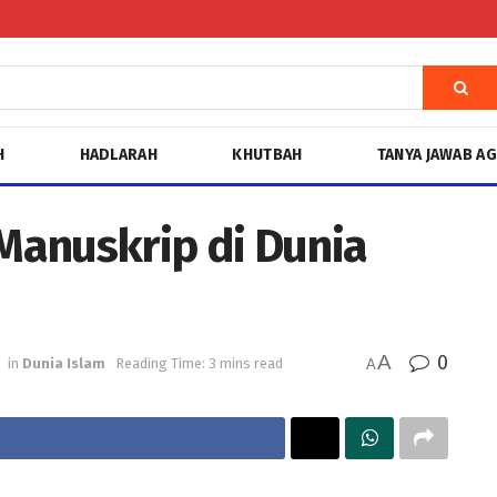
H
HADLARAH
KHUTBAH
TANYA JAWAB A
 Manuskrip di Dunia
A
0
in
Dunia Islam
Reading Time: 3 mins read
A