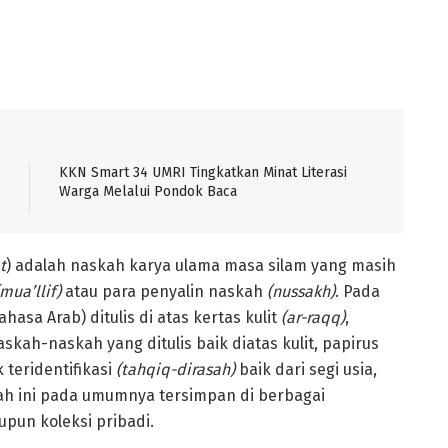
KKN Smart 34 UMRI Tingkatkan Minat Literasi
Warga Melalui Pondok Baca
t
) adalah naskah karya ulama masa silam yang masih
(mua’llif)
atau para penyalin naskah
(nussakh)
. Pada
a Arab) ditulis di atas kertas kulit
(ar-raqq)
,
askah-naskah yang ditulis baik diatas kulit, papirus
teridentifikasi
(tahqiq-dirasah)
baik dari segi usia,
 ini pada umumnya tersimpan di berbagai
upun koleksi pribadi.