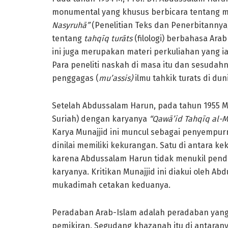
monumental yang khusus berbicara tentang 
Nasyruhā”
(Penelitian Teks dan Penerbitannya)
tentang
tahqīq turāts
(filologi) berbahasa Ara
ini juga merupakan materi perkuliahan yang ia
Para peneliti naskah di masa itu dan sesuda
penggagas (
mu’assis)
ilmu tahkik turats di dun
Setelah Abdussalam Harun, pada tahun 1955 M 
Suriah) dengan karyanya
“Qawā’id Tahqīq al-
Karya Munajjid ini muncul sebagai penyempu
dinilai memiliki kekurangan. Satu di antara k
karena Abdussalam Harun tidak menukil penda
karyanya. Kritikan Munajjid ini diakui oleh 
mukadimah cetakan keduanya.
Peradaban Arab-Islam adalah peradaban yang
pemikiran. Segudang khazanah itu di antara