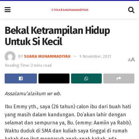
Bekal Ketrampilan Hidup
Untuk Si Kecil
BY
SUARA MUHAMMADIYAH
9 November, 2021
A
A
Reading Time: 2 mins read
Assalamu’alaikum wr wb.
Ibu Emmy yth., saya (26 tahun) calon ibu dari buah hati
yang masih dalam kandungan. Do’akan lahir dengan
selamat dan sempurna ya, Bu. (emmy: Aamiin ya Rabb).
Waktu duduk di SMA dan kuliah saya tinggal di rumah
kakak dan ikut mengasuh anak-anak kakak, ada