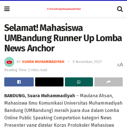
Selamat! Mahasiswa
UMBandung Runner Up Lomba
News Anchor
BY
SUARA MUHAMMADIYAH
9 November, 2021
A
A
Reading Time: 2 mins read
BANDUNG, Suara Muhammadiyah
– Maulana Ahsan,
Mahasiswa Ilmu Komunikasi Universitas Muhammadiyah
Bandung (UMBandung) meraih juara dua dalam Lomba
Online Public Speaking Competetion kategori News
Presenter yang digelar Korps Protokoler Mahasiswa