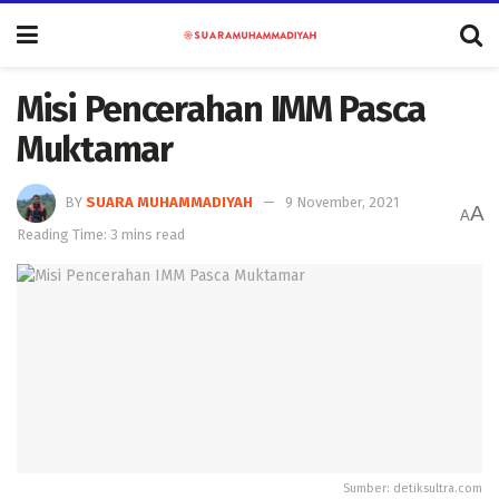
Misi Pencerahan IMM Pasca
Muktamar
BY
SUARA MUHAMMADIYAH
9 November, 2021
A
A
Reading Time: 3 mins read
Sumber: detiksultra.com