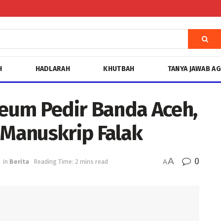
H
HADLARAH
KHUTBAH
TANYA JAWAB A
eum Pedir Banda Aceh,
 Manuskrip Falak
A
0
in
Berita
Reading Time: 2 mins read
A