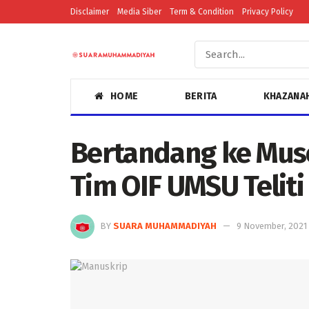
Disclaimer
Media Siber
Term & Condition
Privacy Policy
HOME
BERITA
KHAZANA
Bertandang ke Mus
Tim OIF UMSU Teliti
BY
SUARA MUHAMMADIYAH
9 November, 2021