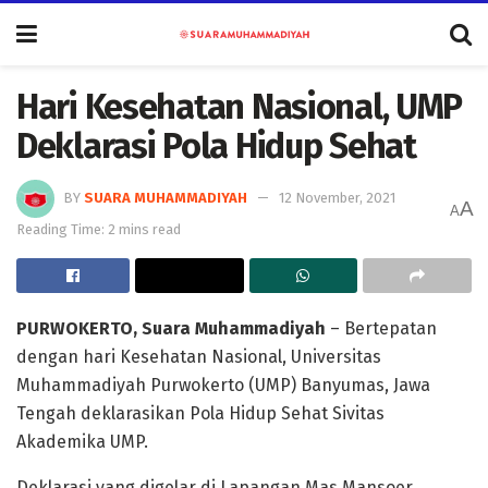
Hari Kesehatan Nasional, UMP
Deklarasi Pola Hidup Sehat
BY
SUARA MUHAMMADIYAH
12 November, 2021
A
A
Reading Time: 2 mins read
PURWOKERTO, Suara Muhammadiyah
– Bertepatan
dengan hari Kesehatan Nasional, Universitas
Muhammadiyah Purwokerto (UMP) Banyumas, Jawa
Tengah deklarasikan Pola Hidup Sehat Sivitas
Akademika UMP.
Deklarasi yang digelar di Lapangan Mas Mansoer