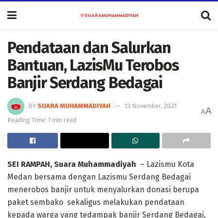
Pendataan dan Salurkan
Bantuan, LazisMu Terobos
Banjir Serdang Bedagai
BY
SUARA MUHAMMADIYAH
13 November, 2021
A
A
Reading Time: 1 min read
SEI RAMPAH, Suara Muhammadiyah
– Lazismu Kota
Medan bersama dengan Lazismu Serdang Bedagai
menerobos banjir untuk menyalurkan donasi berupa
paket sembako sekaligus melakukan pendataan
kepada warga yang tedampak banjir Serdang Bedagai,