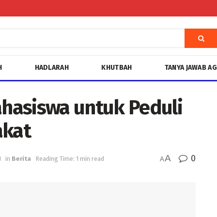
H
HADLARAH
KHUTBAH
TANYA JAWAB A
hasiswa untuk Peduli
akat
A
0
1
in
Berita
Reading Time: 1 min read
A