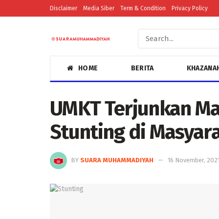
Disclaimer
Media Siber
Term & Condition
Privacy Policy
HOME
BERITA
KHAZANA
UMKT Terjunkan Ma
Stunting di Masyar
BY
SUARA MUHAMMADIYAH
16 November, 202