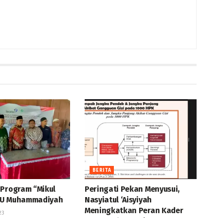
BERITA
 Program “Mikul
Peringati Pekan Menyusui,
KU Muhammadiyah
Nasyiatul ‘Aisyiyah
Meningkatkan Peran Kader
23