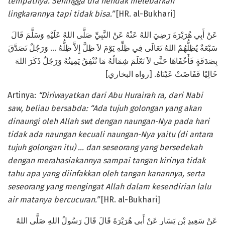
tempatnya. Sehingga dia hendak melebarkan
lingkarannya tapi tidak bisa.”
[HR. al-Bukhari]
عَنْ أَبِي هُرَيْرَةَ رَضِيَ اللهُ عَنْهُ عَنْ النَّبِيِّ صَلَّى اللهُ عَلَيْهِ وَسَلَّمَ قَالَ
سَبْعَةٌ يُظِلُّهُمْ اللهُ تَعَالَى فِي ظِلِّهِ يَوْمَ لاَ ظِلَّ إِلاَّ ظِلُّهُ … وَرَجُلٌ تَصَدَّقَ
بِصَدَقَةٍ فَأَخْفَاهَا حَتَّى لاَ تَعْلَمَ شِمَالُهُ مَا تُنْفِقُ يَمِينُهُ وَرَجُلٌ ذَكَرَ اللهَ
خَالِيًا فَفَاضَتْ عَيْنَاهُ. [رواه البخاري]
Artinya:
“Diriwayatkan dari Abu Hurairah ra, dari Nabi
saw, beliau bersabda: “Ada tujuh golongan yang akan
dinaungi oleh Allah swt dengan naungan-Nya pada hari
tidak ada naungan kecuali naungan-Nya yaitu (di antara
tujuh golongan itu) … dan seseorang yang bersedekah
dengan merahasiakannya sampai tangan kirinya tidak
tahu apa yang diinfakkan oleh tangan kanannya, serta
seseorang yang mengingat Allah dalam kesendirian lalu
air matanya bercucuran.”
[HR. al-Bukhari]
عَنْ سَعِيدِ بْنِ يَسَارٍ عَنْ أَبِي هُرَيْرَةَ قَالَ قَالَ رَسُولُ اللهِ صَلَّى اللهُ