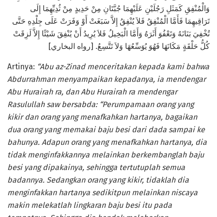
وَالْمُنْفِقِ كَمَثَلِ رَجُلَيْنِ عَلَيْهِمَا جُبَّتَانِ مِنْ حَدِيدٍ مِنْ ثُدِيِّهِمَا إِلَى
تَرَاقِيهِمَا فَأَمَّا الْمُنْفِقُ فَلاَ يُنْفِقُ إِلاَّ سَبَغَتْ أَوْ وَفَرَتْ عَلَى جِلْدِهِ حَتَّى
تُخْفِيَ بَنَانَهُ وَتَعْفُوَ أَثَرَهُ وَأَمَّا الْبَخِيلُ فَلاَ يُرِيدُ أَنْ يُنْفِقَ شَيْئًا إِلاَّ لَزِقَتْ
كُلُّ حَلْقَةٍ مَكَانَهَا فَهُوَ يُوَسِّعُهَا وَلاَ تَتَّسِعُ. [رواه البخاري]
Artinya:
“Abu az-Zinad menceritakan kepada kami bahwa
Abdurrahman menyampaikan kepadanya, ia mendengar
Abu Hurairah ra, dan Abu Hurairah ra mendengar
Rasulullah saw bersabda: “Perumpamaan orang yang
kikir dan orang yang menafkahkan hartanya, bagaikan
dua orang yang memakai baju besi dari dada sampai ke
bahunya. Adapun orang yang menafkahkan hartanya, dia
tidak menginfakkannya melainkan berkembanglah baju
besi yang dipakainya, sehingga tertutuplah semua
badannya. Sedangkan orang yang kikir, tidaklah dia
menginfakkan hartanya sedikitpun melainkan niscaya
makin melekatlah lingkaran baju besi itu pada