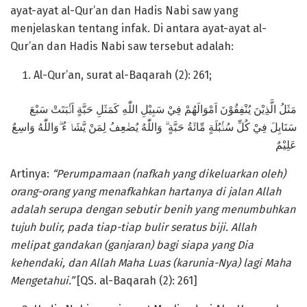
ayat-ayat al-Qur’an dan Hadis Nabi saw yang
menjelaskan tentang infak. Di antara ayat-ayat al-
Qur’an dan Hadis Nabi saw tersebut adalah:
Al-Qur’an, surat al-Baqarah (2): 261;
مَثَلُ الَّذِيْنَ يُنْفِقُوْنَ اَمْوَالَهُمْ فِيْ سَبِيْلِ اللّٰهِ كَمَثَلِ حَبَّةٍ اَنْۢبَتَتْ سَبْعَ
سَنَابِلَ فِيْ كُلِّ سُنْۢبُلَةٍ مِّائَةُ حَبَّةٍ ۗ وَاللّٰهُ يُضٰعِفُ لِمَنْ يَّشَاۤءُ ۗوَاللّٰهُ وَاسِعٌ
عَلِيْمٌ
Artinya:
“Perumpamaan (nafkah yang dikeluarkan oleh)
orang-orang yang menafkahkan hartanya di jalan Allah
adalah serupa dengan sebutir benih yang menumbuhkan
tujuh bulir, pada tiap-tiap bulir seratus biji. Allah
melipat gandakan (ganjaran) bagi siapa yang Dia
kehendaki, dan Allah Maha Luas (karunia-Nya) lagi Maha
Mengetahui.”
[QS. al-Baqarah (2): 261]