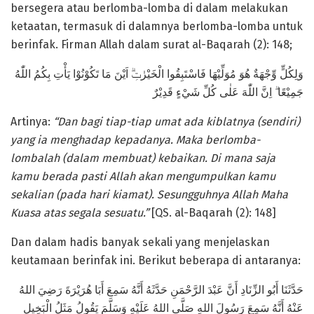
bersegera atau berlomba-lomba di dalam melakukan
ketaatan, termasuk di dalamnya berlomba-lomba untuk
berinfak. Firman Allah dalam surat al-Baqarah (2): 148;
وَلِكُلٍّ وِّجْهَةٌ هُوَ مُوَلِّيْهَا فَاسْتَبِقُوا الْخَيْرٰتِۗ اَيْنَ مَا تَكُوْنُوْا يَأْتِ بِكُمُ اللّٰهُ
جَمِيْعًا ۗ اِنَّ اللّٰهَ عَلٰى كُلِّ شَيْءٍ قَدِيْرٌ
Artinya:
“Dan bagi tiap-tiap umat ada kiblatnya (sendiri)
yang ia menghadap kepadanya. Maka berlomba-
lombalah (dalam membuat) kebaikan. Di mana saja
kamu berada pasti Allah akan mengumpulkan kamu
sekalian (pada hari kiamat). Sesungguhnya Allah Maha
Kuasa atas segala sesuatu.”
[QS. al-Baqarah (2): 148]
Dan dalam hadis banyak sekali yang menjelaskan
keutamaan berinfak ini. Berikut beberapa di antaranya:
حَدَّثَنَا أَبُو الزِّنَادِ أَنَّ عَبْدَ الرَّحْمَنِ حَدَّثَهُ أَنَّهُ سَمِعَ أَبَا هُرَيْرَةَ رَضِيَ اللهُ
عَنْهُ أَنَّهُ سَمِعَ رَسُولَ اللهِ صَلَّى اللهُ عَلَيْهِ وَسَلَّمَ يَقُولُ مَثَلُ الْبَخِيلِ