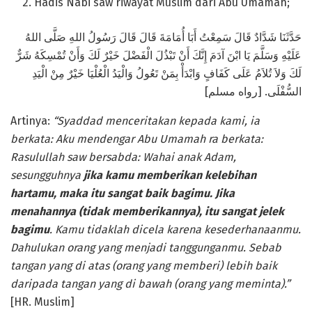
Hadis Nabi saw riwayat Muslim dari Abu Umamah;
حَدَّثَنَا شَدَّادٌ قَالَ سَمِعْتُ أَبَا أُمَامَةَ قَالَ قَالَ رَسُولُ اللهِ صَلَّى اللهُ
عَلَيْهِ وَسَلَّمَ يَا ابْنَ آدَمَ إِنَّكَ أَنْ تَبْذُلَ الْفَضْلَ خَيْرٌ لَكَ وَأَنْ تُمْسِكَهُ شَرٌّ
لَكَ وَلاَ تُلاَمُ عَلَى كَفَافٍ وَابْدَأْ بِمَنْ تَعُولُ وَالْيَدُ الْعُلْيَا خَيْرٌ مِنْ الْيَدِ
السُّفْلَى. [رواه مسلم]
Artinya:
“Syaddad menceritakan kepada kami, ia
berkata: Aku mendengar Abu Umamah ra berkata:
Rasulullah saw bersabda: Wahai anak Adam,
sesungguhnya
jika kamu memberikan kelebihan
hartamu, maka itu sangat baik bagimu. Jika
menahannya (tidak memberikannya), itu sangat jelek
bagimu
. Kamu tidaklah dicela karena kesederhanaanmu.
Dahulukan orang yang menjadi tanggunganmu. Sebab
tangan yang di atas (orang yang memberi) lebih baik
daripada tangan yang di bawah (orang yang meminta).”
[HR. Muslim]