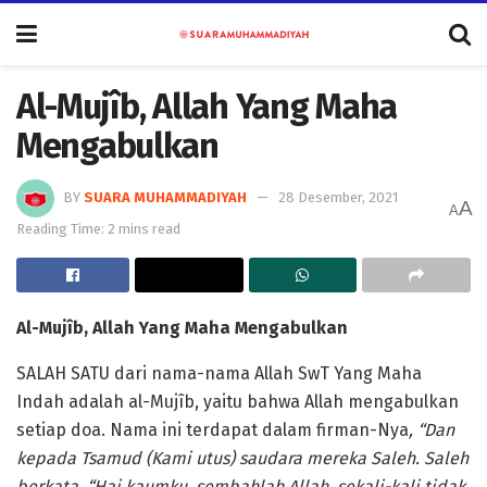
Al-Mujîb, Allah Yang Maha
Mengabulkan
BY
SUARA MUHAMMADIYAH
28 Desember, 2021
A
A
Reading Time: 2 mins read
Al-Mujîb
,
Allah Yang Maha Mengabulkan
SALAH SATU dari nama-nama Allah SwT Yang Maha
Indah adalah al-Mujîb, yaitu bahwa Allah mengabulkan
setiap doa. Nama ini terdapat dalam firman-Nya
, “
Dan
kepada Tsamud (Kami utus) saudara mereka Saleh. Saleh
berkata, “Hai kaumku, sembahlah Allah, sekali-kali tidak