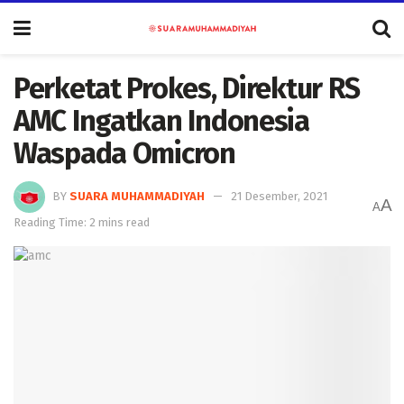
Perketat Prokes, Direktur RS
AMC Ingatkan Indonesia
Waspada Omicron
BY
SUARA MUHAMMADIYAH
21 Desember, 2021
A
A
Reading Time: 2 mins read