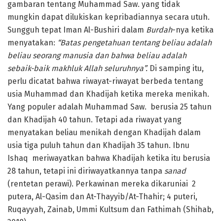
gambaran tentang Muhammad Saw. yang tidak
mungkin dapat dilukiskan kepribadiannya secara utuh.
Sungguh tepat Iman Al-Bushiri dalam
Burdah
-nya ketika
menyatakan:
“Batas pengetahuan tentang beliau adalah
beliau seorang manusia dan bahwa beliau adalah
sebaik-baik makhluk Allah seluruhnya”.
Di samping itu,
perlu dicatat bahwa riwayat-riwayat berbeda tentang
usia Muhammad dan Khadijah ketika mereka menikah.
Yang populer adalah Muhammad Saw. berusia 25 tahun
dan Khadijah 40 tahun. Tetapi ada riwayat yang
menyatakan beliau menikah dengan Khadijah dalam
usia tiga puluh tahun dan Khadijah 35 tahun. Ibnu
Ishaq meriwayatkan bahwa Khadijah ketika itu berusia
28 tahun, tetapi ini diriwayatkannya tanpa
sanad
(rentetan perawi). Perkawinan mereka dikaruniai 2
putera, Al-Qasim dan At-Thayyib/At-Thahir; 4 puteri,
Ruqayyah, Zainab, Ummi Kultsum dan Fathimah (Shihab,