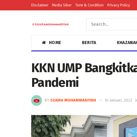
Disclaimer
Media Siber
Term & Condition
Privacy Policy
HOME
BERITA
KHAZANA
KKN UMP Bangkitk
Pandemi
BY
SUARA MUHAMMADIYAH
14 Januari, 2022
i