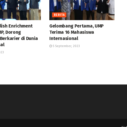
BERITA
lish Enrichment
Gelombang Pertama, UMP
P, Dorong
Terima 16 Mahasiswa
Berkarier di Dunia
Internasional
nal
5 September, 2023
023