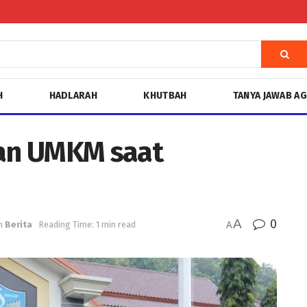
H
HADLARAH
KHUTBAH
TANYA JAWAB A
an UMKM saat
A
0
n
Berita
Reading Time: 1 min read
A