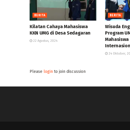
BERITA
BERITA
Kilatan Cahaya Mahasiswa
Wisuda Eng
KKN UMG di Desa Sedagaran
Program UM
Mahasiswa 
22 Agustus, 2024
Internasio
24 Oktober, 2
Please
login
to join discussion