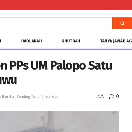
H
HADLARAH
KHUTBAH
TANYA JAWAB A
n PPs UM Palopo Satu
Luwu
A
0
n
Berita
Reading Time: 1 min read
A