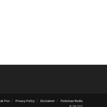
tak Pos
Privacy Policy
Disclaimer
Pedoman Media
© SM 2021