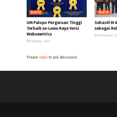
BERITA
BERITA
UM Palopo Perguruan Tinggi
Suhardi M 
Terbaik se-Luwu Raya Versi
sebagai Re
Webometrics
20 Februari, 2
8 Agustus, 2023
Please
login
to join discussion