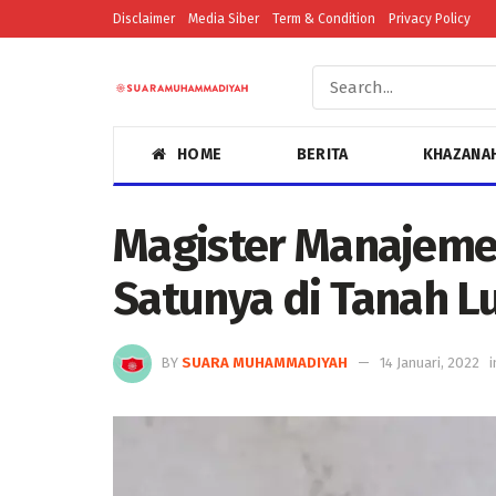
Disclaimer
Media Siber
Term & Condition
Privacy Policy
HOME
BERITA
KHAZANA
Magister Manajeme
Satunya di Tanah 
BY
SUARA MUHAMMADIYAH
14 Januari, 2022
i