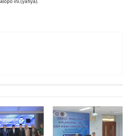
opo ini.(yahya).