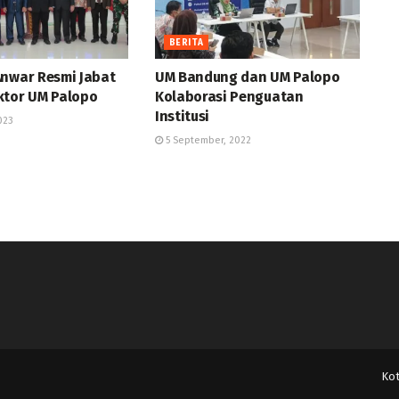
BERITA
Anwar Resmi Jabat
UM Bandung dan UM Palopo
ktor UM Palopo
Kolaborasi Penguatan
Institusi
023
5 September, 2022
Ko