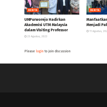
BERITA
BERITA
UMPurworejo Hadirkan
Manfaatkan
Akademisi UTM Malaysia
Menjadi Pa
dalam Visiting Professor
11 Agustus, 20
23 Agustus, 2023
Please
login
to join discussion