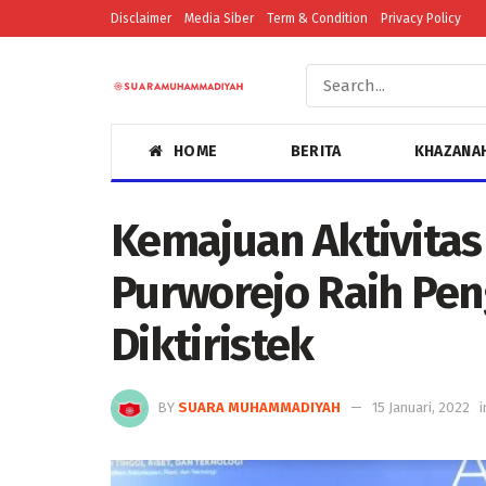
Disclaimer
Media Siber
Term & Condition
Privacy Policy
HOME
BERITA
KHAZANA
Kemajuan Aktivitas
Purworejo Raih Pe
Diktiristek
BY
SUARA MUHAMMADIYAH
15 Januari, 2022
i