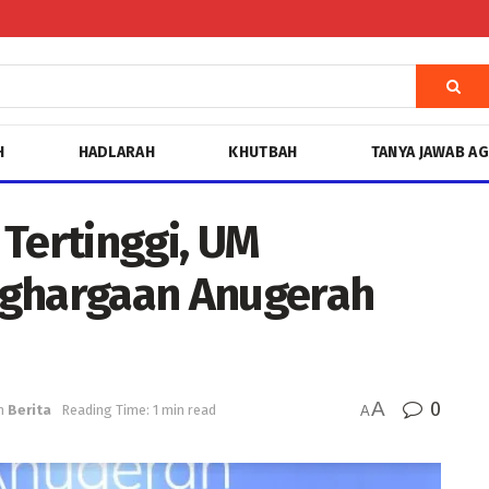
H
HADLARAH
KHUTBAH
TANYA JAWAB A
 Tertinggi, UM
nghargaan Anugerah
A
0
n
Berita
Reading Time: 1 min read
A