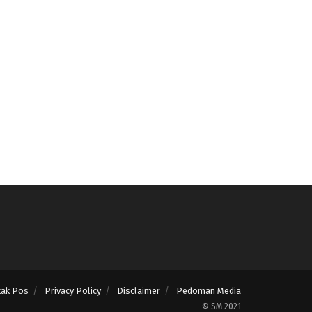
tak Pos
Privacy Policy
Disclaimer
Pedoman Media
© SM 2021