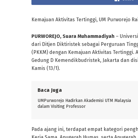
Kemajuan Aktivitas Tertinggi, UM Purworejo R
PURWOREJO, Suara Muhammadiyah
– Univers
dari Ditjen Diktiristek sebagai Perguruan Ti
(PKKM) dengan Kemajuan Aktivitas Tertinggi. Aca
Gedung D Kemendikbudristek, Jakarta dan disia
Kamis (13/1).
Baca Juga
UMPurworejo Hadirkan Akademisi UTM Malaysia
dalam Visiting Professor
Pada ajang ini, terdapat empat kategori pen
Kerja Sama, Anugerah Humas, serta Anugerah J