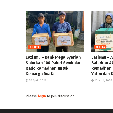
BERITA
BERITA
Lazismu – Bank Mega Syariah
Lazismu – A
Salurkan 100 Paket Sembako
Salurkan 4
Kado Ramadhan untuk
Ramadhan u
Keluarga Duafa
Yatim dan 
20 April, 2026
20 April, 2026
Please
login
to join discussion