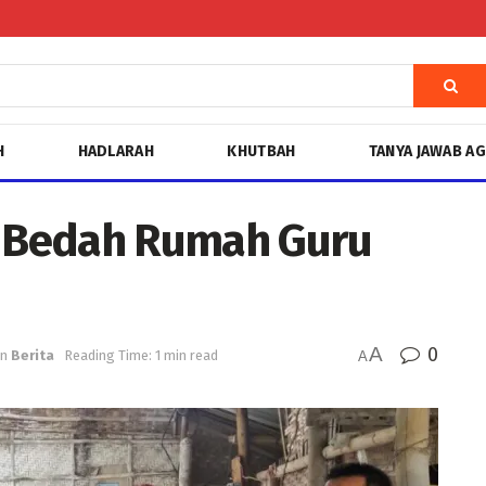
H
HADLARAH
KHUTBAH
TANYA JAWAB A
 Bedah Rumah Guru
A
0
in
Berita
Reading Time: 1 min read
A