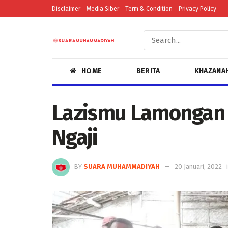
Disclaimer
Media Siber
Term & Condition
Privacy Policy
HOME
BERITA
KHAZANA
Lazismu Lamongan
Ngaji
BY
SUARA MUHAMMADIYAH
20 Januari, 2022