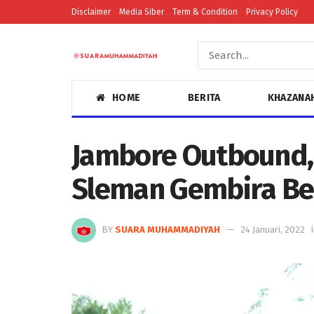
Disclaimer
Media Siber
Term & Condition
Privacy Policy
HOME
BERITA
KHAZANA
Jambore Outbound
Sleman Gembira Be
BY
SUARA MUHAMMADIYAH
24 Januari, 2022