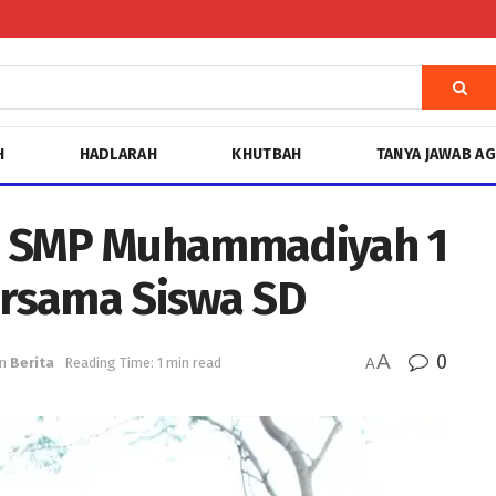
H
HADLARAH
KHUTBAH
TANYA JAWAB A
, SMP Muhammadiyah 1
rsama Siswa SD
A
0
in
Berita
Reading Time: 1 min read
A