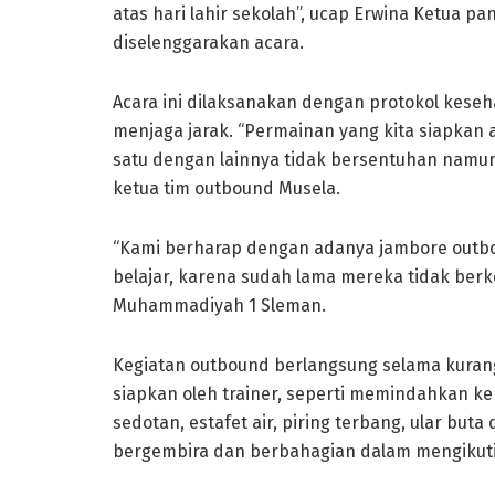
atas hari lahir sekolah”, ucap Erwina Ketua pa
diselenggarakan acara.
Acara ini dilaksanakan dengan protokol kese
menjaga jarak. “Permainan yang kita siapk
satu dengan lainnya tidak bersentuhan namu
ketua tim outbound Musela.
“Kami berharap dengan adanya jambore outbo
belajar, karena sudah lama mereka tidak berke
Muhammadiyah 1 Sleman.
Kegiatan outbound berlangsung selama kurang
siapkan oleh trainer, seperti memindahkan k
sedotan, estafet air, piring terbang, ular bu
bergembira dan berbahagian dalam mengikut