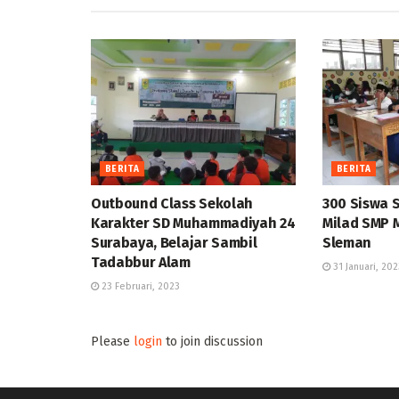
BERITA
BERITA
Outbound Class Sekolah
300 Siswa 
Karakter SD Muhammadiyah 24
Milad SMP 
Surabaya, Belajar Sambil
Sleman
Tadabbur Alam
31 Januari, 202
23 Februari, 2023
Please
login
to join discussion