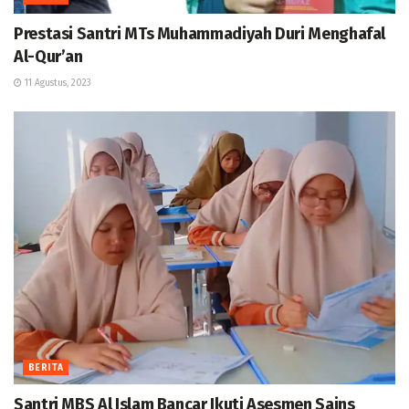
Prestasi Santri MTs Muhammadiyah Duri Menghafal
Al-Qur’an
11 Agustus, 2023
BERITA
Santri MBS Al Islam Bancar Ikuti Asesmen Sains