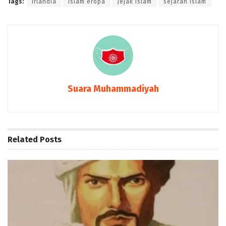
Tags:
Irlandia
islam eropa
Jejak Islam
sejarah islam
Suara Muhammadiyah
Related
Posts