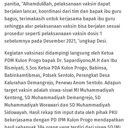
panitia, “Alhamdulillah, pelaksanaan vaksin dapat
berjalan lancar, koordinasi dari tim dan bapak ibu guru
bagus, terimakasih untuk kerjasama bapak ibu guru
sehingga alur pelaksanaan vaksin bisa berjalan sesuai
prosedur seperti pelaksanaaan vaksin dosis 1
sebelumnya pada Desember 2021, ”ungkap Desi.
Kegiatan vaksinasi didampingi langsung oleh Ketua
PDM Kulon Progo bapak Dr. Sapardiyono,M.H dan Ibu
Rismiyati, S.Sos Ketua PDA Kulon Progo, Babinsa,
Babinkamtibmas, Polsek Sentolo, Perangkat Desa
Kalurahan Demangrejo, Penewu Anom Sentolo. Adapun
target vaksin adalah siswa-siswi MI Muhammadiyah
Kenteng, SD Muhammadiyah Demangrejo, SD
Muhammadiyah Worawari dan SD Muhammadiyah
Sidowayah. Hasil rekap tim input data oleh pihak PKU
bekerjasama dengan PD IPM Kulon Progo mendapatkan
hasil sebanyak 384 orang yang terdiri dari siswa SD/MI,